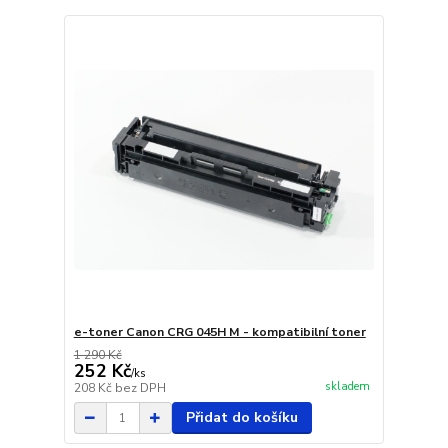
e-toner Canon CRG 045H M - kompatibilní toner
1 290 Kč
252 Kč
/
ks
skladem
208 Kč
bez DPH
Přidat do košíku