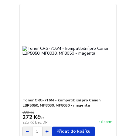
Toner CRG-716M - kompatibilní pro Canon
LBP5050, MF8030, MF8050 - magenta
890 Kč
272 Kč
/
ks
skladem
225 Kč
bez DPH
Přidat do košíku