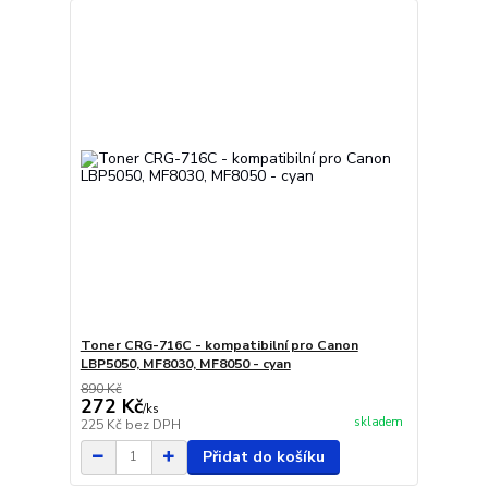
Toner CRG-716C - kompatibilní pro Canon
LBP5050, MF8030, MF8050 - cyan
890 Kč
272 Kč
/
ks
skladem
225 Kč
bez DPH
Přidat do košíku