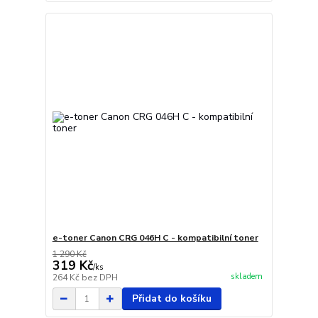
e-toner Canon CRG 046H C - kompatibilní toner
1 290 Kč
319 Kč
/
ks
skladem
264 Kč
bez DPH
Přidat do košíku