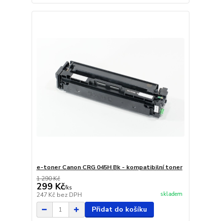
e-toner Canon CRG 045H Bk - kompatibilní toner
1 290 Kč
299 Kč
/
ks
skladem
247 Kč
bez DPH
Přidat do košíku