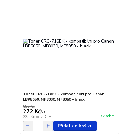
Toner CRG-716BK - kompatibilní pro Canon
LBP5050, MF8030, MF8050 - black
890 Kč
272 Kč
/
ks
skladem
225 Kč
bez DPH
Přidat do košíku