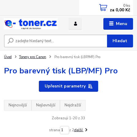
0
ks
za
0,00 Kč
Menu
Hledat
Úvod
Tonery pro Canon
Pro barevný tisk (LBP/MF) Pro
Pro barevný tisk (LBP/MF) Pro
Upřesnit parametry
Nejnovější
Nejlevnější
Nejdražší
Zobrazuji 1-20 z 33
strana
z 2
další