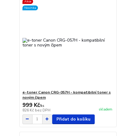
Akce
Novinka
e-toner Canon CRG-057H - kompatibilní toner s
novým čipem
999 Kč
/
ks
skladem
826 Kč
bez DPH
Přidat do košíku