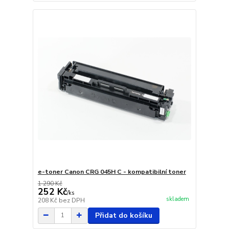
e-toner Canon CRG 045H C - kompatibilní toner
1 290 Kč
252 Kč
/
ks
skladem
208 Kč
bez DPH
Přidat do košíku