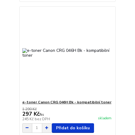
e-toner Canon CRG 046H Bk - kompatibilní toner
1 290 Kč
297 Kč
/
ks
skladem
245 Kč
bez DPH
Přidat do košíku