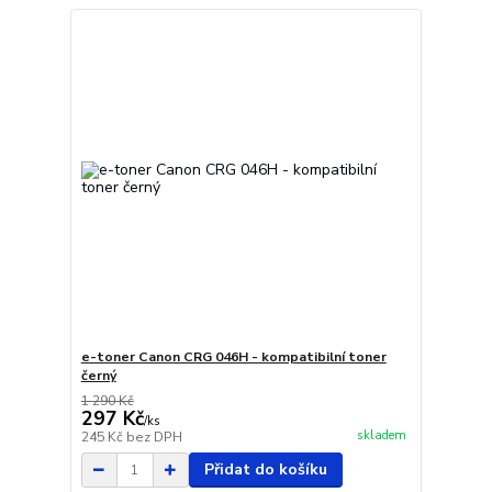
e-toner Canon CRG 046H - kompatibilní toner
černý
1 290 Kč
297 Kč
/
ks
skladem
245 Kč
bez DPH
Přidat do košíku