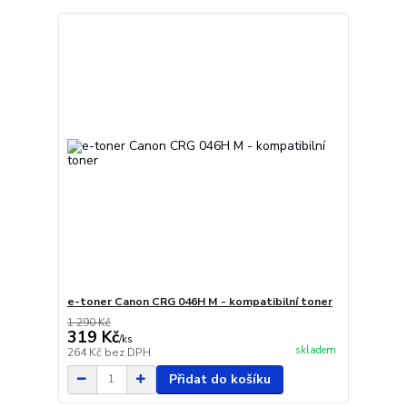
e-toner Canon CRG 046H M - kompatibilní toner
1 290 Kč
319 Kč
/
ks
skladem
264 Kč
bez DPH
Přidat do košíku