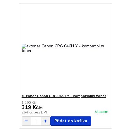
e-toner Canon CRG 046H Y - kompatibilní toner
1 290 Kč
319 Kč
/
ks
skladem
264 Kč
bez DPH
Přidat do košíku