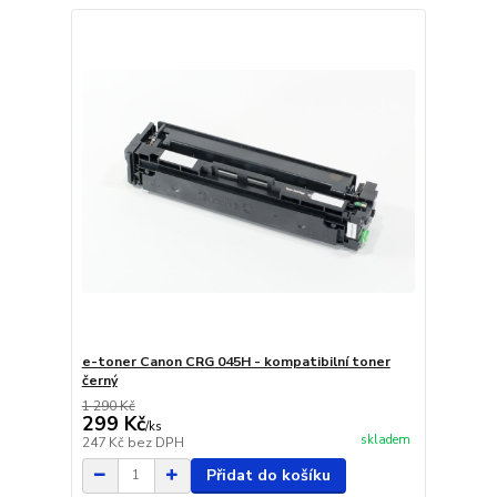
e-toner Canon CRG 045H - kompatibilní toner
černý
1 290 Kč
299 Kč
/
ks
skladem
247 Kč
bez DPH
Přidat do košíku