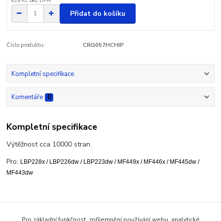
826 Kč
bez DPH
Přidat do košíku
Číslo produktu:
CRG057HCHIP
Kompletní specifikace
Komentáře
0
Kompletní specifikace
Výtěžnost cca 10000 stran.
Pro:
LBP228x /
LBP226dw /
LBP223dw /
MF449x /
MF446x /
MF445dw /
MF443dw
Zboží zařazeno v kategoriích
Pro základní funkčnost, zpříjemnění používání webu, analytické