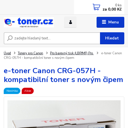
0
ks
za
0,00 Kč
Menu
Hledat
Úvod
Tonery pro Canon
Pro barevný tisk (LBP/MF) Pro
e-toner Canon
CRG-057H - kompatibilní toner s novým čipem
e-toner Canon CRG-057H -
kompatibilní toner s novým čipem
Novinka
Akce