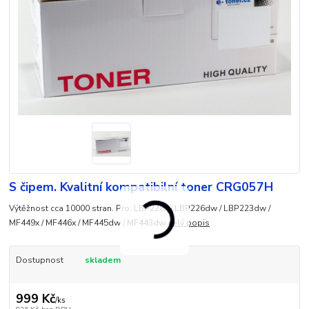
S čipem. Kvalitní kompatibilní toner CRG057H
Výtěžnost cca 10000 stran. Pro: LBP228x / LBP226dw / LBP223dw /
MF449x / MF446x / MF445dw / MF443dw
celý popis
Dostupnost
skladem
999 Kč
/
ks