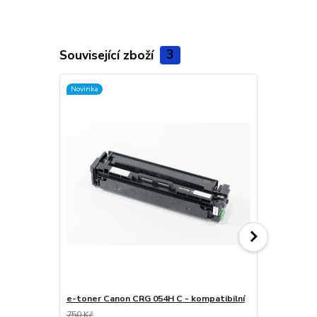
Související zboží
3
Novinka
Novinka
e-toner Canon CRG 054H C - kompatibilní
e-toner Can
750 Kč
750 Kč