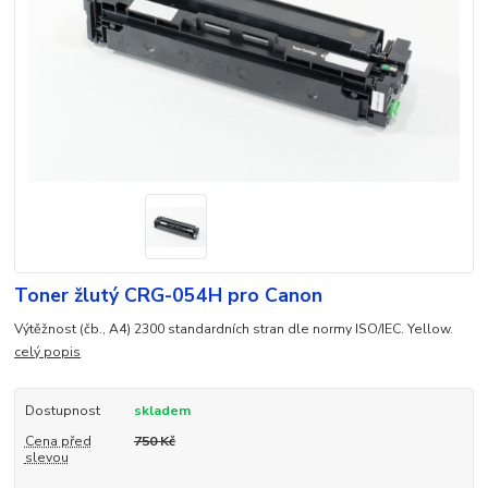
Toner žlutý CRG-054H pro Canon
Výtěžnost (čb., A4) 2300 standardních stran dle normy ISO/IEC. Yellow.
celý popis
Dostupnost
skladem
Cena před
750 Kč
slevou