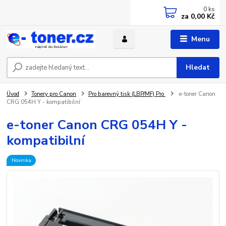
0
ks
za
0,00 Kč
Menu
Hledat
Úvod
Tonery pro Canon
Pro barevný tisk (LBP/MF) Pro
e-toner Canon
CRG 054H Y - kompatibilní
e-toner Canon CRG 054H Y -
kompatibilní
Novinka