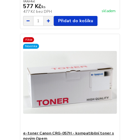
900 Kč
577 Kč
/
ks
skladem
477 Kč
bez DPH
Přidat do košíku
Akce
Novinka
e-toner Canon CRG-057H - kompatibilní toner s
novým čipem