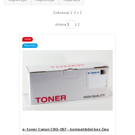
Zobrazuji 1-2 z 2
strana
z 1
Akce
Novinka
e-toner Canon CRG-057 - kompatibilní bez čipu