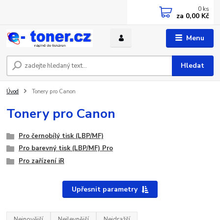
0
ks
za
0,00 Kč
Menu
Hledat
Úvod
Tonery pro Canon
Tonery pro Canon
Pro černobílý tisk (LBP/MF)
Pro barevný tisk (LBP/MF) Pro
Pro zařízení iR
Upřesnit parametry
Nejnovější
Nejlevnější
Nejdražší