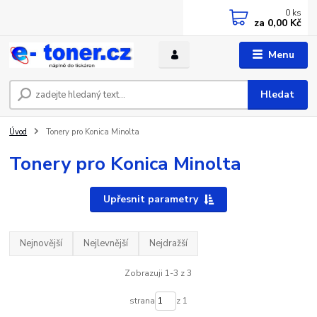
0
ks
za
0,00 Kč
Menu
Hledat
Úvod
Tonery pro Konica Minolta
Tonery pro Konica Minolta
Upřesnit parametry
Nejnovější
Nejlevnější
Nejdražší
Zobrazuji 1-3 z 3
strana
z 1