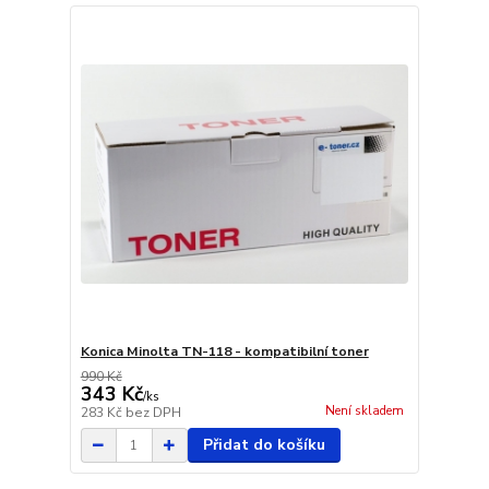
Konica Minolta TN-118 - kompatibilní toner
990 Kč
343 Kč
/
ks
Není skladem
283 Kč
bez DPH
Přidat do košíku