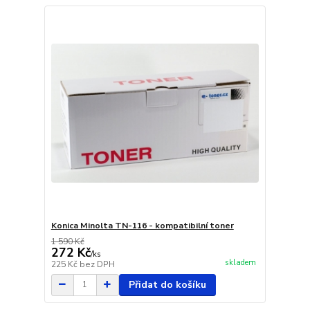
Konica Minolta TN-116 - kompatibilní toner
1 590 Kč
272 Kč
/
ks
skladem
225 Kč
bez DPH
Přidat do košíku