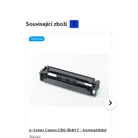
Související zboží
3
Novinka
Novinka
e-toner Canon CRG 054H Y - kompatibilní
e-toner Can
750 Kč
750 Kč