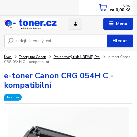
0
ks
za
0,00 Kč
Menu
Hledat
Úvod
Tonery pro Canon
Pro barevný tisk (LBP/MF) Pro
e-toner Canon
CRG 054H C - kompatibilní
e-toner Canon CRG 054H C -
kompatibilní
Novinka