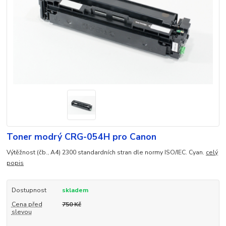
Toner modrý CRG-054H pro Canon
Výtěžnost (čb., A4) 2300 standardních stran dle normy ISO/IEC. Cyan.
celý
popis
Dostupnost
skladem
Cena před
750 Kč
slevou