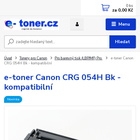
0
ks
za
0,00 Kč
Menu
Hledat
Úvod
Tonery pro Canon
Pro barevný tisk (LBP/MF) Pro
e-toner Canon
CRG 054H Bk - kompatibilní
e-toner Canon CRG 054H Bk -
kompatibilní
Novinka