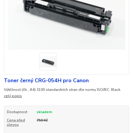
Toner černý CRG-054H pro Canon
Výtěžnost (čb., A4) 3100 standardních stran dle normy ISO/IEC. Black.
celý popis
Dostupnost
skladem
Cena před
750 Kč
slevou