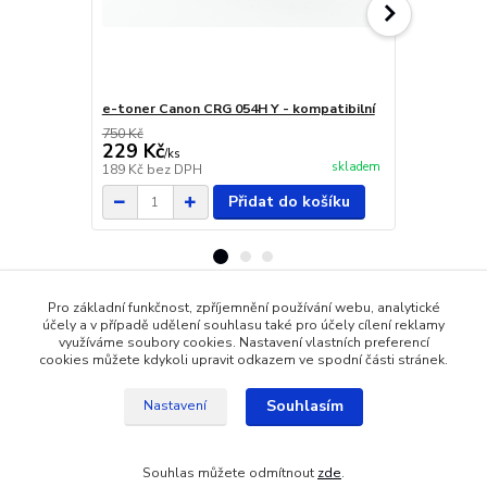
e-toner Canon CRG 054H Y - kompatibilní
e-toner Can
750 Kč
750 Kč
229 Kč
229 Kč
/
ks
/
ks
skladem
189 Kč
bez DPH
189 Kč
bez 
Přidat do košíku
Pro základní funkčnost, zpříjemnění používání webu, analytické
účely a v případě udělení souhlasu také pro účely cílení reklamy
Zboží zařazeno v kategoriích
využíváme soubory cookies. Nastavení vlastních preferencí
cookies můžete kdykoli upravit odkazem ve spodní části stránek.
Pro barevný tisk (LBP/MF) Pro
Souhlasím
Nastavení
Souhlas můžete odmítnout
zde
.