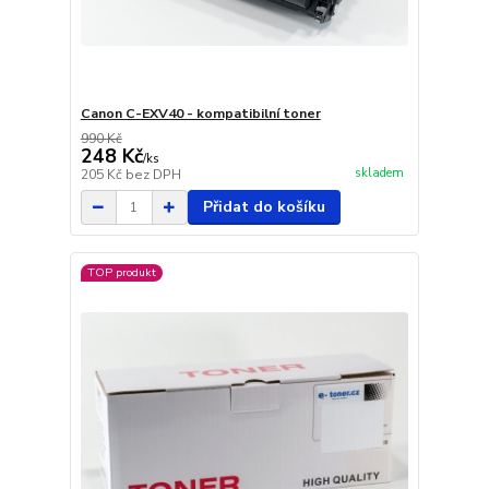
Canon C-EXV40 - kompatibilní toner
990 Kč
248 Kč
/
ks
skladem
205 Kč
bez DPH
Přidat do košíku
TOP produkt