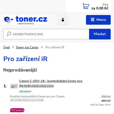
0
ks
za
0,00 Kč
Menu
Hledat
Úvod
Tonery pro Canon
Pro zařízení iR
Pro zařízení iR
Nejprodávanější
Canon C-EXV-18 - kompatibilní toner pro
1.
iR1018/1020/1022/1024
skladem
Kvalitní kompatibilní toner pro pro Canon
790 Kč
iR1018/1020/1022/1024
490 Kč
405 Kč bez DPH
TOP produkt