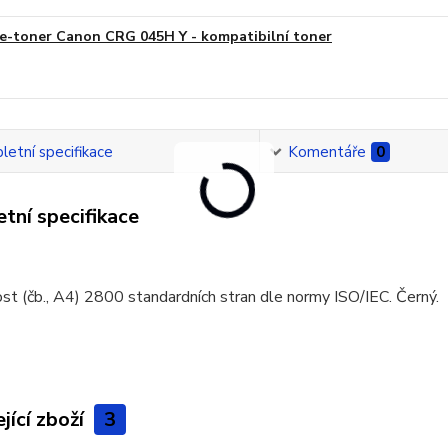
e-toner Canon CRG 045H Y - kompatibilní toner
etní specifikace
Komentáře
0
tní specifikace
t (čb., A4) 2800 standardních stran dle normy ISO/IEC. Černý.
jící zboží
3