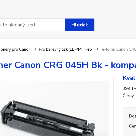
Hledat
onery pro Canon
Pro barevný tisk (LBP/MF) Pro
e-toner Canon CRG 
ner Canon CRG 045H Bk - kompat
Kval
399 1V
Černý.
Dos
Cen