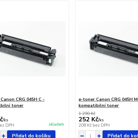
 Canon CRG 045H C -
e-toner Canon CRG 045H M
bilní toner
kompatibilní toner
1 290 Kč
č
252 Kč
/
ks
/
ks
skladem
ez DPH
208 Kč
bez DPH
Přidat do košíku
Přidat do ko