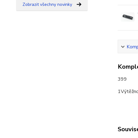
Zobrazit všechny novinky
Kompl
Komple
399
1Výtěžnos
Souvise