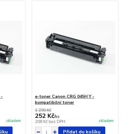
 -
e-toner Canon CRG 045H Y -
kompatibilní toner
1 290 Kč
252 Kč
/
ks
skladem
skladem
208 Kč
bez DPH
šíku
Přidat do košíku