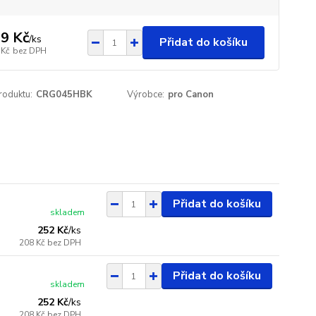
9 Kč
/
ks
Přidat do košíku
 Kč
bez DPH
roduktu:
CRG045HBK
Výrobce:
pro Canon
Přidat do košíku
skladem
252 Kč
/
ks
208 Kč
bez DPH
Přidat do košíku
skladem
252 Kč
/
ks
208 Kč
bez DPH