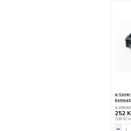
e-toner
kompati
1 290 Kč
252 K
208 Kč
b