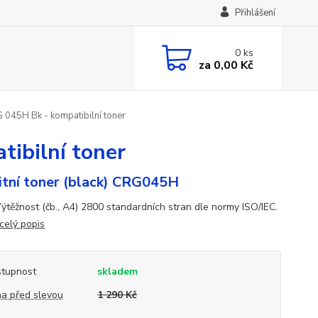
Přihlášení
0
ks
za
0,00 Kč
045H Bk - kompatibilní toner
ibilní toner
itní toner (black) CRG045H
ýtěžnost (čb., A4) 2800 standardních stran dle normy ISO/IEC.
celý popis
tupnost
skladem
a před slevou
1 290 Kč