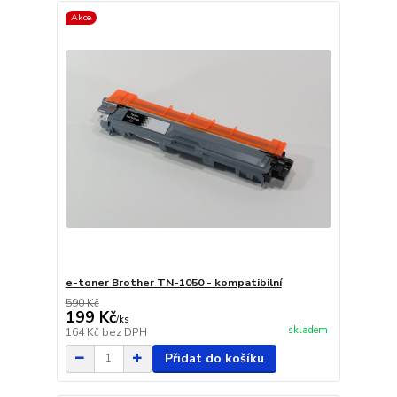
Akce
e-toner Brother TN-1050 - kompatibilní
590 Kč
199 Kč
/
ks
skladem
164 Kč
bez DPH
Přidat do košíku