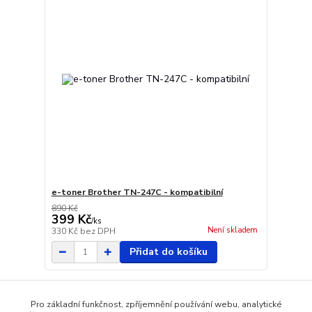
e-toner Brother TN-247C - kompatibilní
890 Kč
399 Kč
/
ks
Není skladem
330 Kč
bez DPH
Přidat do košíku
Načíst další produkty (20)
Pro základní funkčnost, zpříjemnění používání webu, analytické