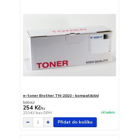
e-toner Brother TN-2010 - kompatibilní
590 Kč
254 Kč
/
ks
skladem
210 Kč
bez DPH
Přidat do košíku