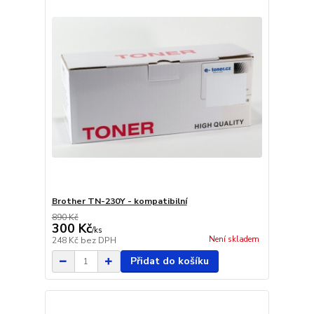
Brother TN-230Y - kompatibilní
890 Kč
300 Kč
/
ks
Není skladem
248 Kč
bez DPH
Přidat do košíku