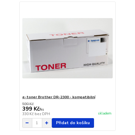
e-toner Brother DR-2300 - kompatibilní
590 Kč
399 Kč
/
ks
skladem
330 Kč
bez DPH
Přidat do košíku