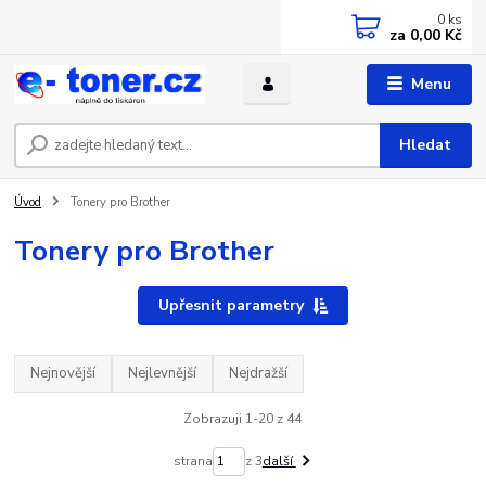
0
ks
za
0,00 Kč
Menu
Hledat
Úvod
Tonery pro Brother
Tonery pro Brother
Upřesnit parametry
Nejnovější
Nejlevnější
Nejdražší
Zobrazuji 1-20 z 44
strana
z 3
další