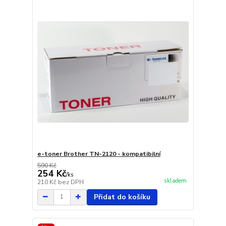
e-toner Brother TN-2120 - kompatibilní
590 Kč
254 Kč
/
ks
skladem
210 Kč
bez DPH
Přidat do košíku