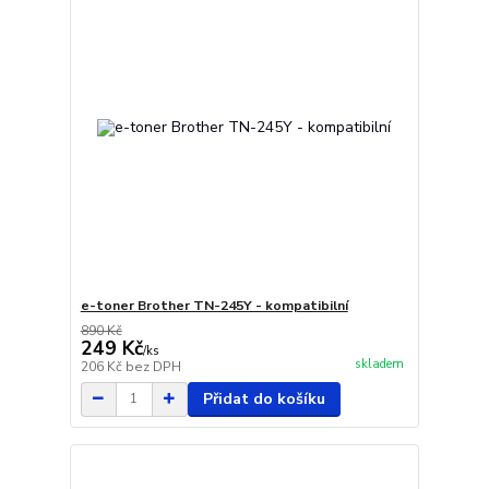
e-toner Brother TN-245Y - kompatibilní
890 Kč
249 Kč
/
ks
skladem
206 Kč
bez DPH
Přidat do košíku