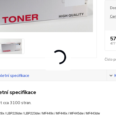
Dos
Cen
57
477
Číslo p
etní specifikace
tní specifikace
t cca 3100 stran.
8x /
LBP226dw /
LBP223dw /
MF449x /
MF446x /
MF445dw /
MF443dw