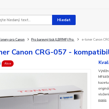
Hledat
onery pro Canon
Pro barevný tisk (LBP/MF) Pro
e-toner Canon CRG-
ner Canon CRG-057 - kompatibil
Kval
Akce
Výtěžn
MF449x
kazetu
origin
vložení
popis