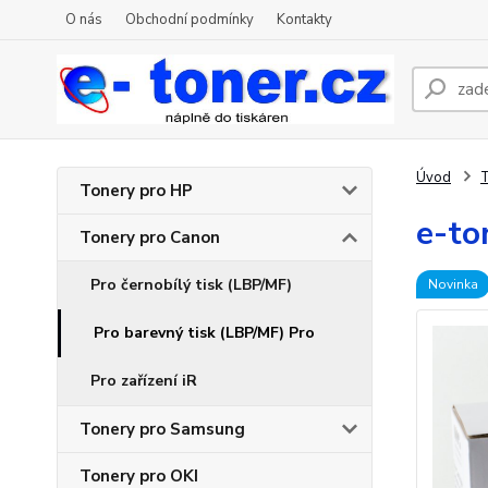
O nás
Obchodní podmínky
Kontakty
Úvod
T
Tonery pro HP
e-to
Tonery pro Canon
Pro černobílý tisk (LBP/MF)
Novinka
Pro barevný tisk (LBP/MF) Pro
Pro zařízení iR
Tonery pro Samsung
Tonery pro OKI