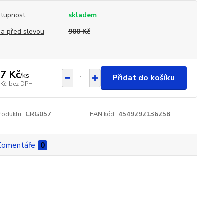
tupnost
skladem
a před slevou
900 Kč
7 Kč
/
ks
Přidat do košíku
 Kč
bez DPH
roduktu:
CRG057
EAN kód:
4549292136258
Komentáře
0