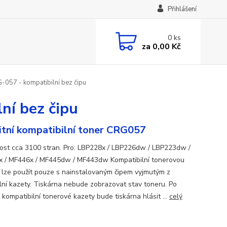
Přihlášení
0
ks
za
0,00 Kč
057 - kompatibilní bez čipu
ní bez čipu
itní kompatibilní toner CRG057
ost cca 3100 stran. Pro: LBP228x / LBP226dw / LBP223dw /
 / MF446x / MF445dw / MF443dw Kompatibilní tonerovou
 lze použít pouze s nainstalovaným čipem vyjmutým z
ální kazety. Tiskárna nebude zobrazovat stav toneru. Po
 kompatibilní tonerové kazety bude tiskárna hlásit ...
celý