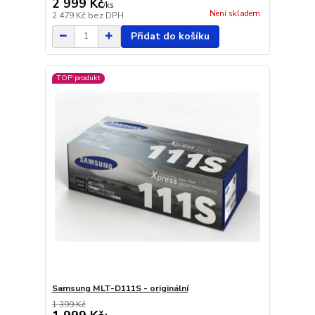
2 999 Kč
/
ks
Není skladem
2 479 Kč
bez DPH
Přidat do košíku
TOP produkt
Samsung MLT-D111S - originální
1 399 Kč