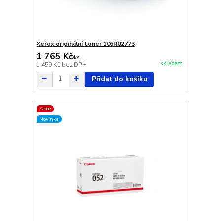
Xerox originální toner 106R02773
1 765 Kč
/
ks
skladem
1 459 Kč
bez DPH
Přidat do košíku
Akce
Novinka