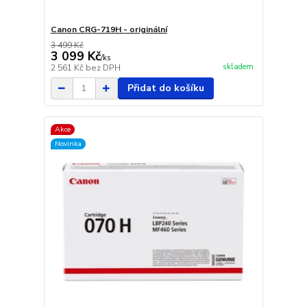
Canon CRG-719H - originální
3 499 Kč
3 099 Kč
/
ks
skladem
2 561 Kč
bez DPH
Přidat do košíku
Akce
Novinka