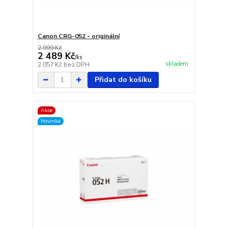
Canon CRG-052 - originální
2 999 Kč
2 489 Kč
/
ks
skladem
2 057 Kč
bez DPH
Přidat do košíku
Akce
Novinka