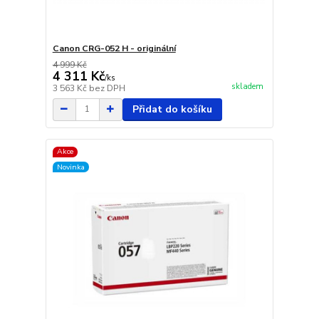
Canon CRG-052 H - originální
4 999 Kč
4 311 Kč
/
ks
skladem
3 563 Kč
bez DPH
Přidat do košíku
Akce
Novinka