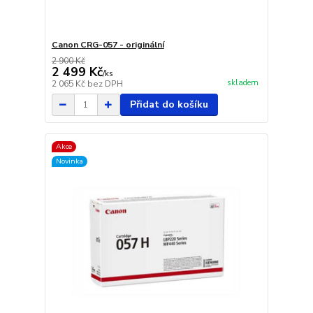
Canon CRG-057 - originální
2 900 Kč
2 499 Kč
/
ks
skladem
2 065 Kč
bez DPH
Přidat do košíku
Akce
Novinka