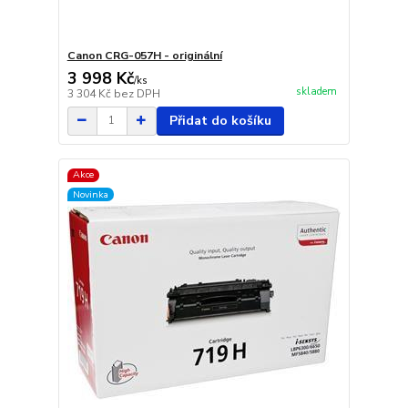
Canon CRG-057H - originální
3 998 Kč
/
ks
skladem
3 304 Kč
bez DPH
Přidat do košíku
Akce
Novinka