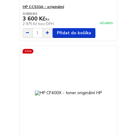
HP CC533A - originální
3 900 Kč
3 600 Kč
/
ks
skladem
2 975 Kč
bez DPH
Přidat do košíku
Akce