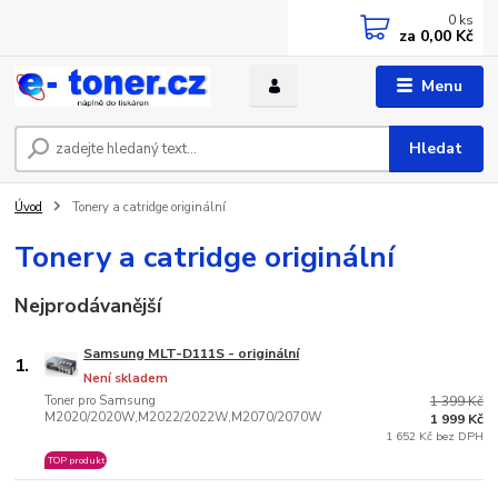
0
ks
za
0,00 Kč
Menu
Hledat
Úvod
Tonery a catridge originální
Tonery a catridge originální
Nejprodávanější
Samsung MLT-D111S - originální
1.
Není skladem
Toner pro Samsung
1 399 Kč
M2020/2020W,M2022/2022W,M2070/2070W
1 999 Kč
1 652 Kč bez DPH
TOP produkt