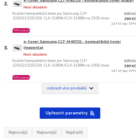
e-toner Samsung CLT-K4072S - kompatibilní toner (black)
2.
Není skladem
Kvalitní kompatibilní toner pro Samsung CLP-
695 Kč
320/321/325/326; CLX-3185N /CLX-3186N na 1500 stran
299 Kč
247 Kč bez DPH
TOP produkt
e-toner Samsung CLT-M4072S - kompatibilní toner
3.
(magenta)
Není skladem
Kvalitní kompatibilní toner pro Samsung CLP-
695 Kč
320/321/325/326; CLX-3185N /CLX-3186N na 1000 stran
299 Kč
247 Kč bez DPH
TOP produkt
zobrazit více produktů
Upřesnit parametry
Nejnovější
Nejlevnější
Nejdražší