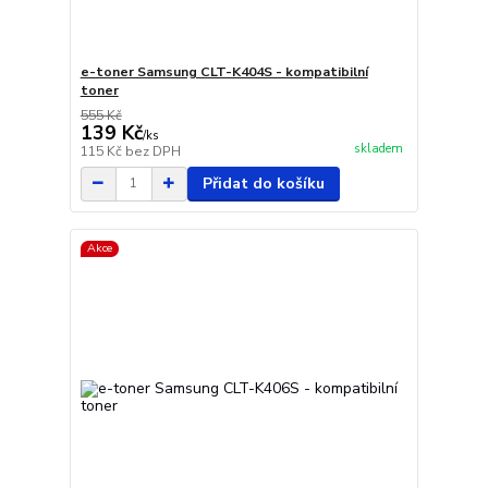
e-toner Samsung CLT-K404S - kompatibilní
toner
555 Kč
139 Kč
/
ks
skladem
115 Kč
bez DPH
Přidat do košíku
Akce