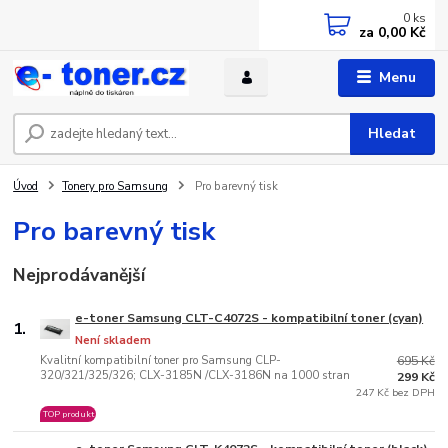
0
ks
za
0,00 Kč
Menu
Hledat
Úvod
Tonery pro Samsung
Pro barevný tisk
Pro barevný tisk
Nejprodávanější
e-toner Samsung CLT-C4072S - kompatibilní toner (cyan)
1.
Není skladem
Kvalitní kompatibilní toner pro Samsung CLP-
695 Kč
320/321/325/326; CLX-3185N /CLX-3186N na 1000 stran
299 Kč
247 Kč bez DPH
TOP produkt