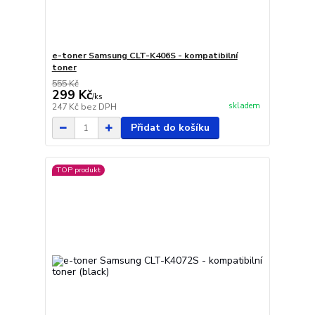
e-toner Samsung CLT-K406S - kompatibilní
toner
555 Kč
299 Kč
/
ks
skladem
247 Kč
bez DPH
Přidat do košíku
TOP produkt