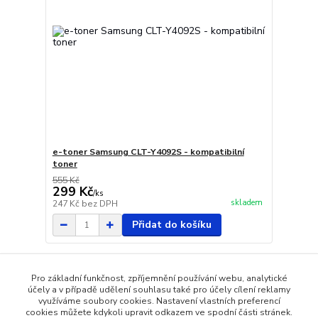
e-toner Samsung CLT-Y4092S - kompatibilní
toner
555 Kč
299 Kč
/
ks
skladem
247 Kč
bez DPH
Přidat do košíku
Načíst další produkty (5)
Pro základní funkčnost, zpříjemnění používání webu, analytické
účely a v případě udělení souhlasu také pro účely cílení reklamy
strana
z 2
další
využíváme soubory cookies. Nastavení vlastních preferencí
cookies můžete kdykoli upravit odkazem ve spodní části stránek.