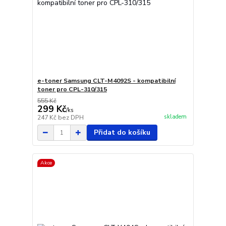
e-toner Samsung CLT-M4092S - kompatibilní
toner pro CPL-310/315
555 Kč
299 Kč
/
ks
skladem
247 Kč
bez DPH
Přidat do košíku
Akce