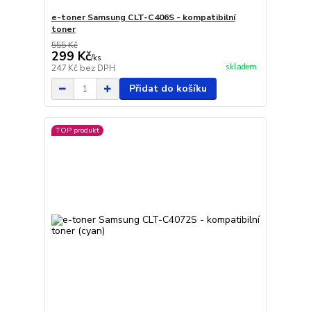
e-toner Samsung CLT-C406S - kompatibilní
toner
555 Kč
299 Kč
/
ks
skladem
247 Kč
bez DPH
Přidat do košíku
TOP produkt