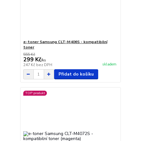
e-toner Samsung CLT-M406S - kompatibilní
toner
555 Kč
299 Kč
/
ks
skladem
247 Kč
bez DPH
Přidat do košíku
TOP produkt