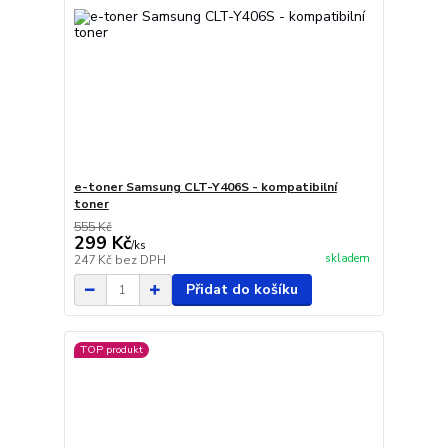
e-toner Samsung CLT-Y406S - kompatibilní
toner
555 Kč
299 Kč
/
ks
skladem
247 Kč
bez DPH
Přidat do košíku
TOP produkt