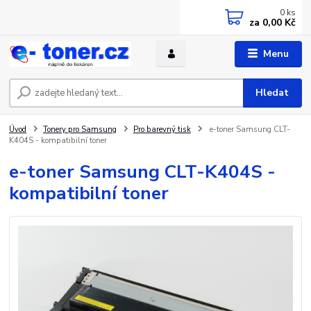
0
ks
za
0,00 Kč
Menu
Hledat
Úvod
Tonery pro Samsung
Pro barevný tisk
e-toner Samsung CLT-
K404S - kompatibilní toner
e-toner Samsung CLT-K404S -
kompatibilní toner