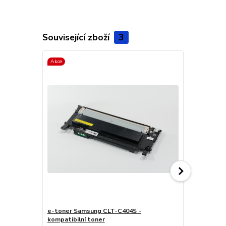
Související zboží
3
Akce
e-toner Samsung CLT-C404S -
e-toner Sa
kompatibilní toner
kompatibiln