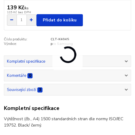
139 Kč
/
ks
115 Kč
bez DPH
Přidat do košíku
Číslo produktu:
CLT-K404S
Výrobce:
pro Samsung
Kompletní specifikace
Komentáře
0
Související zboží
3
Kompletní specifikace
Výtěžnost (čb., A4) 1500 standardních stran dle normy ISO/IEC
19752. Black/ černý.