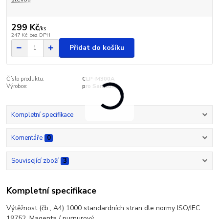
299 Kč
/
ks
247 Kč
bez DPH
Přidat do košíku
Číslo produktu:
CLP-M300A
Výrobce:
pro Samsung
Kompletní specifikace
Komentáře
0
Související zboží
3
Kompletní specifikace
Výtěžnost (čb., A4) 1000 standardních stran dle normy ISO/IEC
19752. Magenta / purpurový.