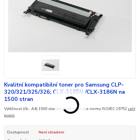
Kvalitní kompatibilní toner pro Samsung CLP-
320/321/325/326; CLX-3185N /CLX-3186N na
1500 stran
Výtěžnost (čb., A4) 1500 standardních stran dle normy ISO/IEC 19752
celý
popis
Dostupnost
Není skladem