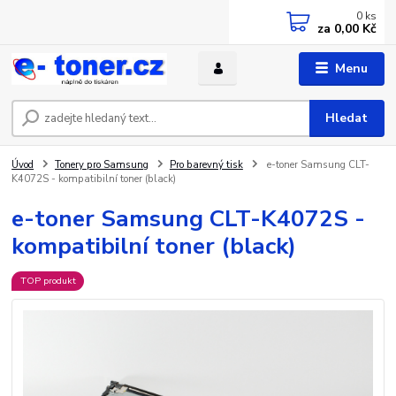
0
ks
za
0,00 Kč
Menu
Hledat
Úvod
Tonery pro Samsung
Pro barevný tisk
e-toner Samsung CLT-
K4072S - kompatibilní toner (black)
e-toner Samsung CLT-K4072S -
kompatibilní toner (black)
TOP produkt