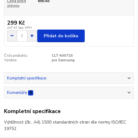
Cena před
695 Kč
slevou
299 Kč
247 Kč
bez DPH
Přidat do košíku
Číslo produktu:
CLT-K4072S
Výrobce:
pro Samsung
Kompletní specifikace
Komentáře
0
Kompletní specifikace
Výtěžnost (čb., A4) 1500 standardních stran dle normy ISO/IEC
19752