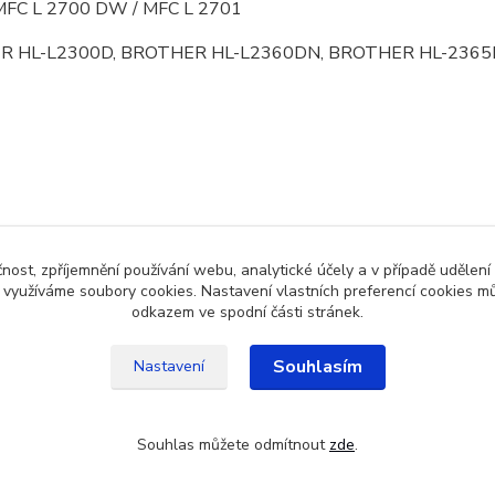
 MFC L 2700 DW / MFC L 2701
R HL-L2300D, BROTHER HL-L2360DN, BROTHER HL-2365
zařazeno v kategoriích
čnost, zpříjemnění používání webu, analytické účely a v případě udělení
y využíváme soubory cookies. Nastavení vlastních preferencí cookies mů
y pro Brother
odkazem ve spodní části stránek.
Souhlasím
Nastavení
Souhlas můžete odmítnout
zde
.