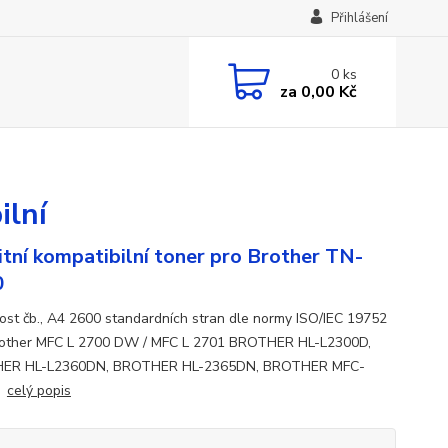
Přihlášení
0
ks
za
0,00 Kč
ilní
itní kompatibilní toner pro Brother TN-
0
ost čb., A4 2600 standardních stran dle normy ISO/IEC 19752
rother MFC L 2700 DW / MFC L 2701 BROTHER HL-L2300D,
ER HL-L2360DN, BROTHER HL-2365DN, BROTHER MFC-
0
celý popis