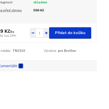
tupnost
skladem
a před slevou
590 Kč
9 Kč
/
ks
Přidat do košíku
 Kč
bez DPH
roduktu:
TN2310
Výrobce:
pro Brother
Komentáře
0