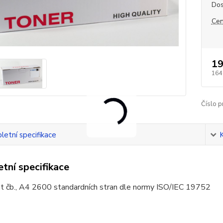
Dos
Cen
19
164
Číslo p
etní specifikace
tní specifikace
t čb., A4 2600 standardních stran dle normy ISO/IEC 19752