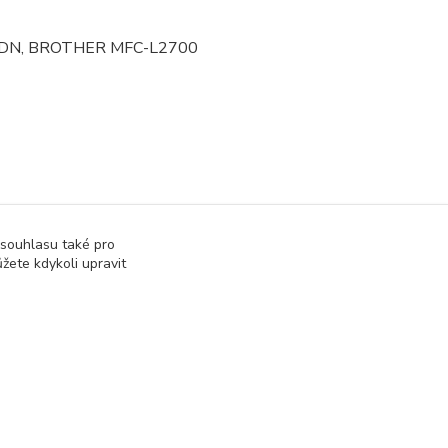
DN, BROTHER MFC-L2700
 souhlasu také pro
žete kdykoli upravit
Vytvořeno na
Eshop-rychle.cz