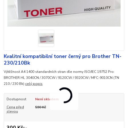
Kvalitní kompatibilní toner černý pro Brother TN-
230/210Bk
Výtěžnost A4 1400 standardních stran dle normy ISO/IEC 19752 Pro:
BROTHER HL 3040CN / 3070CW / 9120CW / 9320CW / MFC-9010CN (TN
210 / 230 Bk)
celý popis
Dostupnost
Není skladem
Cena před
590 Kč
slevou
300 Kč