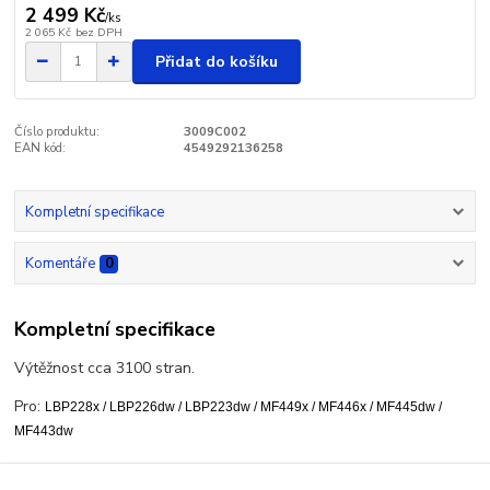
2 499 Kč
/
ks
2 065 Kč
bez DPH
Přidat do košíku
Číslo produktu:
3009C002
EAN kód:
4549292136258
Kompletní specifikace
Komentáře
0
Kompletní specifikace
Výtěžnost cca 3100 stran.
Pro:
LBP228x /
LBP226dw /
LBP223dw /
MF449x /
MF446x /
MF445dw /
MF443dw