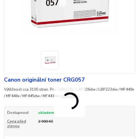
Canon originální toner CRG057
Výtěžnost cca 3100 stran. Pro: LBP228x / LBP226dw / LBP223dw / MF449x
/ MF446x / MF445dw / MF443dw
celý popis
Dostupnost
skladem
Cena před
2 900 Kč
slevou