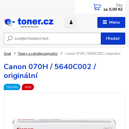
0
ks
za
0,00 Kč
Menu
Hledat
Úvod
Tonery a catridge originální
Canon 070H / 5640C002 / originální
Canon 070H / 5640C002 /
originální
Novinka
Akce