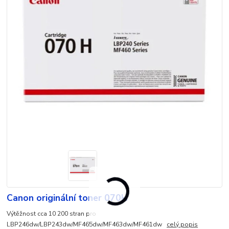
Canon originální toner 070H
Výtěžnost cca 10 200 stran pro
LBP246dw/LBP243dw/MF465dw/MF463dw/MF461dw
celý popis