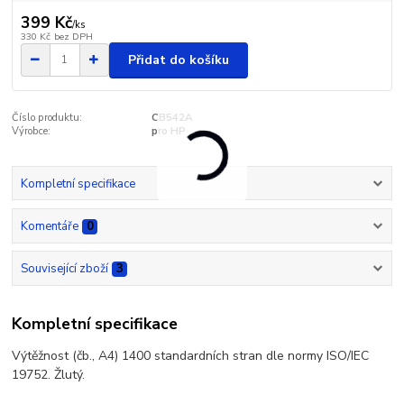
399 Kč
/
ks
330 Kč
bez DPH
Přidat do košíku
Číslo produktu:
CB542A
Výrobce:
pro HP
Kompletní specifikace
Komentáře
0
Související zboží
3
Kompletní specifikace
Výtěžnost (čb., A4) 1400 standardních stran dle normy ISO/IEC
19752. Žlutý.