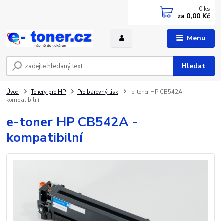
0
ks
za
0,00 Kč
Menu
Hledat
Úvod
Tonery pro HP
Pro barevný tisk
e-toner HP CB542A -
kompatibilní
e-toner HP CB542A -
kompatibilní