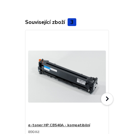
Související zboží
3
e-toner HP CB540A - kompatibilní
e-toner HP 
890 Kč
890 Kč