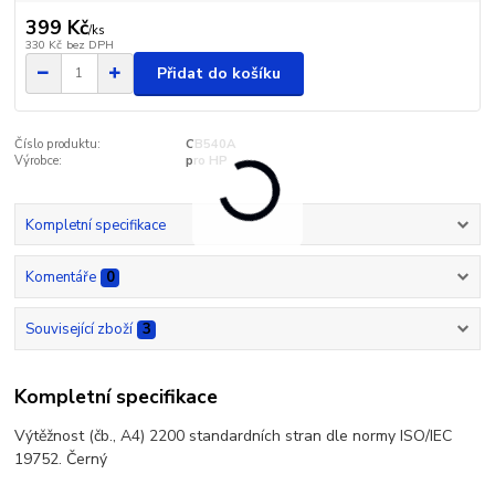
399 Kč
/
ks
330 Kč
bez DPH
Přidat do košíku
Číslo produktu:
CB540A
Výrobce:
pro HP
Kompletní specifikace
Komentáře
0
Související zboží
3
Kompletní specifikace
Výtěžnost (čb., A4) 2200 standardních stran dle normy ISO/IEC
19752. Černý