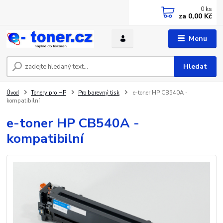
0
ks
za
0,00 Kč
Menu
Hledat
Úvod
Tonery pro HP
Pro barevný tisk
e-toner HP CB540A -
kompatibilní
e-toner HP CB540A -
kompatibilní