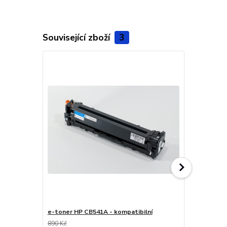
Související zboží
3
e-toner HP CB541A - kompatibilní
e-toner HP 
890 Kč
890 Kč