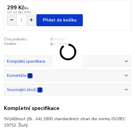
299 Kč
/
ks
247 Kč
bez DPH
Přidat do košíku
Číslo produktu:
CRG731Y
Výrobce:
pro Canon
Kompletní specifikace
Komentáře
0
Související zboží
3
Kompletní specifikace
5Výtěžnost (čb., A4) 1800 standardních stran dle normy ISO/IEC
19752. Žlutý.