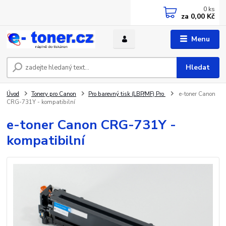
0
ks
za
0,00 Kč
Menu
Hledat
Úvod
Tonery pro Canon
Pro barevný tisk (LBP/MF) Pro
e-toner Canon
CRG-731Y - kompatibilní
e-toner Canon CRG-731Y -
kompatibilní