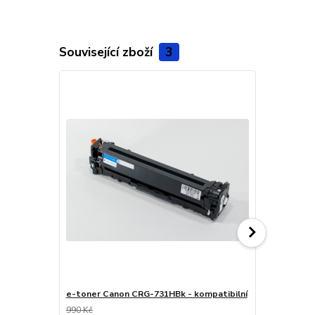
Související zboží
3
e-toner Canon CRG-731HBk - kompatibilní
e-toner Can
990 Kč
990 Kč