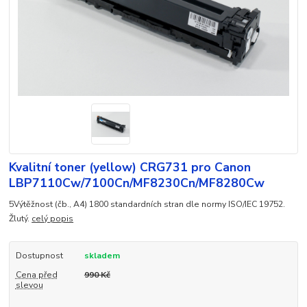
Kvalitní toner (yellow) CRG731 pro Canon
LBP7110Cw/7100Cn/MF8230Cn/MF8280Cw
5Výtěžnost (čb., A4) 1800 standardních stran dle normy ISO/IEC 19752.
Žlutý.
celý popis
Dostupnost
skladem
Cena před
990 Kč
slevou