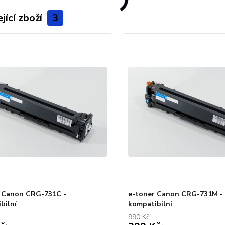
jící zboží
3
 Canon CRG-731C -
e-toner Canon CRG-731M -
bilní
kompatibilní
990 Kč