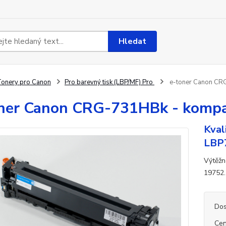
Hledat
onery pro Canon
Pro barevný tisk (LBP/MF) Pro
e-toner Canon CRG
ner Canon CRG-731HBk - kompat
Kval
LBP
Výtěžn
19752.
Dos
Cen