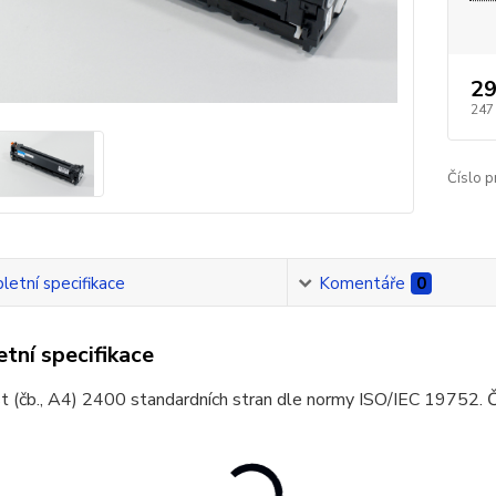
29
247
Číslo p
etní specifikace
Komentáře
0
tní specifikace
t (čb., A4) 2400 standardních stran dle normy ISO/IEC 19752. 