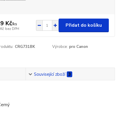
9 Kč
/
ks
Přidat do košíku
 Kč
bez DPH
roduktu:
CRG731BK
Výrobce:
pro Canon
Související zboží
3
Černý