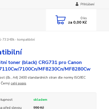
Přihlášení
0
ks
za
0,00 Kč
-731HBk - kompatibilní
ibilní
itní toner (black) CRG731 pro Canon
7110Cw/7100Cn/MF8230Cn/MF8280Cw
ost (čb., A4) 2400 standardních stran dle normy ISO/IEC
 Černý
celý popis
tupnost
skladem
a před slevou
990 Kč