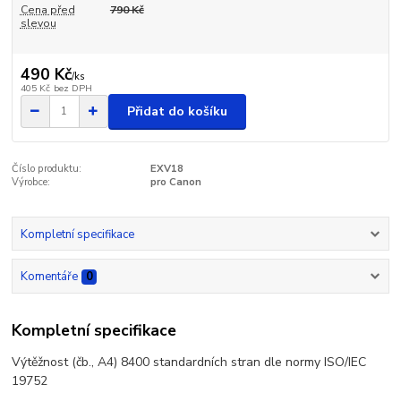
Cena před
790 Kč
slevou
490 Kč
/
ks
405 Kč
bez DPH
Přidat do košíku
Číslo produktu:
EXV18
Výrobce:
pro Canon
Kompletní specifikace
Komentáře
0
Kompletní specifikace
Výtěžnost (čb., A4) 8400 standardních stran dle normy ISO/IEC
19752