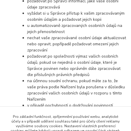
požadovat po Správci informaci, jaké vaše osobní
údaje zpracovává
vyžádat si u Správce přístup k vašim zpracovávaným
osobním údajům a požadovat jejich kopii
u automatizovaně zpracovaných osobních údajů na
jejich přenositelnost
nechat vaše zpracovávané osobní údaje aktualizovat
nebo opravit, popřípadě požadovat omezení jejich
zpracování
požadovat po společnosti výmaz vašich osobních
údajů, pokud se nejedná o osobní údaje, které je
Správce povinen nebo oprávněn dále zpracovávat
dle příslušných právních předpisů
na účinnou soudní ochranu, pokud máte za to, že
vaše práva podle Nařízení byla porušena v důsledku
zpracování vašich osobních údajů v rozporu s tímto
Nařízením
v případě pochybností o dodržování povinností
souvisejících se zpracováním osobních údajů se
Pro základní funkčnost, zpříjemnění používání webu, analytické
obrátit na Správce nebo na Úřad pro ochranu
účely a v případě udělení souhlasu také pro účely cílení reklamy
osobních údajů
využíváme soubory cookies. Nastavení vlastních preferencí
cookies můžete kdykoli upravit odkazem ve spodní části stránek.