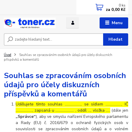
0
ks
za
0,00 Kč
Menu
Hledat
Úvod
Souhlas se zpracováním osobních údajů pro účely diskuzních
příspěvků a komentářů
Souhlas se zpracováním osobních
údajů pro účely diskuzních
příspěvků a komentářů
Udělujete tímto souhlas ……………..., se sídlem ………………, IČ
………………., zapsaná u ………………… , oddíl …, vložka …..
(dále jen
„Správce“
), aby ve smyslu nařízení Evropského parlamentu
a Rady (EU) č. 2016/679 o ochraně fyzických osob v
souvislosti se zpracováním osobních údajů a o volném