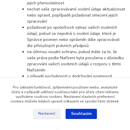
jejich přenositelnost
nechat vaše zpracovávané osobní údaje aktualizovat
nebo opravit, popřípadě požadovat omezení jejich
zpracování
požadovat po společnosti výmaz vašich osobních
údajů, pokud se nejedná o osobní údaje, které je
Správce povinen nebo oprávněn dále zpracovávat
dle příslušných právních předpisů
na účinnou soudní ochranu, pokud máte za to, že
vaše práva podle Nařízení byla porušena v důsledku
zpracování vašich osobních údajů v rozporu s tímto
Nařízením
v případě pochybností o dodržování povinností
souvisejících se zpracováním osobních údajů se
Pro základní funkčnost, zpříjemnění používání webu, analytické
obrátit na Správce nebo na Úřad pro ochranu
účely a v případě udělení souhlasu také pro účely cílení reklamy
osobních údajů
využíváme soubory cookies. Nastavení vlastních preferencí
cookies můžete kdykoli upravit odkazem ve spodní části stránek.
Souhlasím
Nastavení