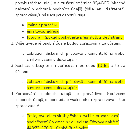
pohybu těchto údajů a o zrušení směrnice 95/46/ES (obecné
nařízení o ochraně osobních údajů) (dále jen
„Nařízení“
),
zpracovával/a následující osobní údaje:
jméno / přezdívku
emailovou adresu
fotografii (pokud poskytnete přes službu třetí strany).
Výše uvedené osobní údaje budou zpracovány za účelem:
zobrazení diskuzních příspěvků a komentářů na webu
s informacemi o diskutujícím
Souhlas udělujete na zpracování po dobu
10 let
a to za
účelem:
zobrazení diskuzních příspěvků a komentářů na webu
s informacemi o diskutujícím
Zpracování osobních údajů je prováděno Správcem
osobních údajů, osobní údaje však mohou zpracovávat i tito
zpracovatelé:
Poskytovatelem služby Eshop-rychle, provozované
společností Golemos s.r.o., sídlem Zátkovo nábřeží
448/73, 370 01, České Budějovice