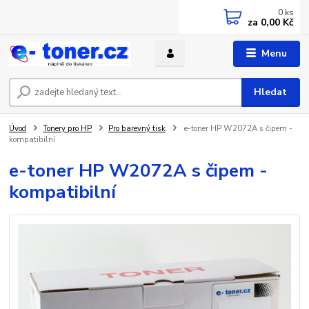
0
ks
za
0,00 Kč
Menu
Hledat
Úvod
Tonery pro HP
Pro barevný tisk
e-toner HP W2072A s čipem -
kompatibilní
e-toner HP W2072A s čipem -
kompatibilní