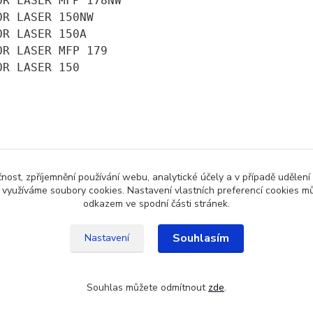
OR LASER MFP 178NW
OR LASER 150NW
OR LASER 150A
OR LASER MFP 179
OR LASER 150
zařazeno v kategoriích
čnost, zpříjemnění používání webu, analytické účely a v případě udělení
y využíváme soubory cookies. Nastavení vlastních preferencí cookies mů
y pro HP
Pro barevný tisk
odkazem ve spodní části stránek.
Souhlasím
Nastavení
Souhlas můžete odmítnout
zde
.