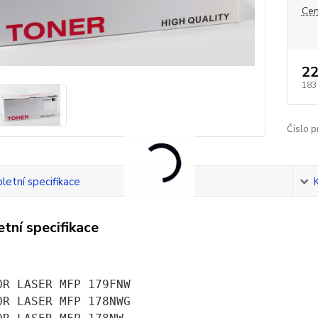
Cen
22
183
Číslo p
etní specifikace
tní specifikace
OR LASER MFP 179FNW
OR LASER MFP 178NWG