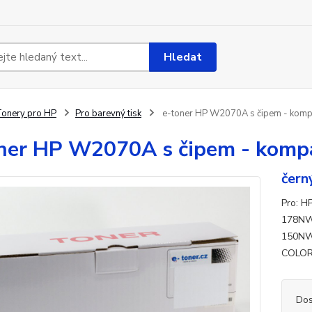
Hledat
onery pro HP
Pro barevný tisk
e-toner HP W2070A s čipem - kompa
ner HP W2070A s čipem - kompa
čern
Pro: 
178NW
150NW
COLOR
Dos