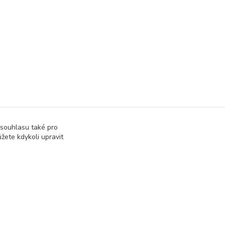
 souhlasu také pro
žete kdykoli upravit
Vytvořeno na
Eshop-rychle.cz