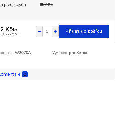
a před slevou
999 Kč
2 Kč
/
ks
Přidat do košíku
 Kč
bez DPH
roduktu:
W2070A
Výrobce:
pro Xerox
Komentáře
0