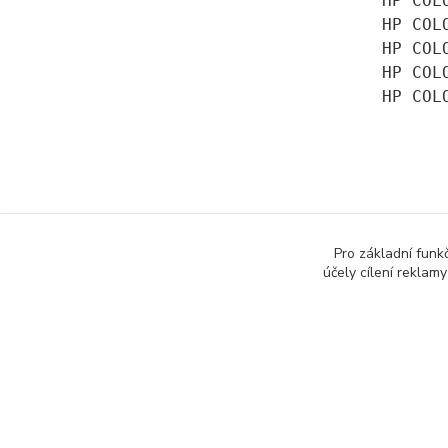
HP COL
HP COL
HP COL
HP COL
HP COL
Zboží 
Pro základní funk
účely cílení reklam
Toner