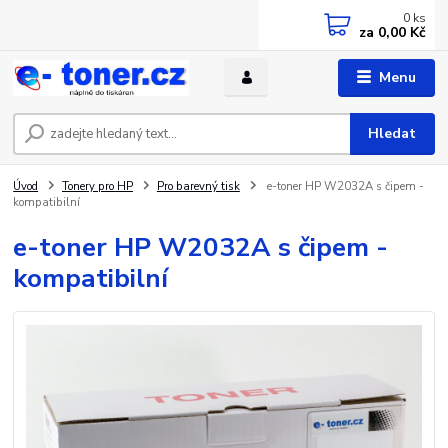
0
ks
za
0,00 Kč
Menu
Hledat
Úvod
Tonery pro HP
Pro barevný tisk
e-toner HP W2032A s čipem -
kompatibilní
e-toner HP W2032A s čipem -
kompatibilní