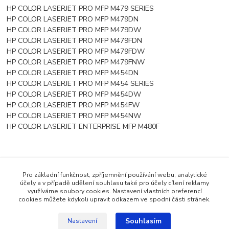
HP COLOR LASERJET PRO MFP M479 SERIES
HP COLOR LASERJET PRO MFP M479DN
HP COLOR LASERJET PRO MFP M479DW
HP COLOR LASERJET PRO MFP M479FDN
HP COLOR LASERJET PRO MFP M479FDW
HP COLOR LASERJET PRO MFP M479FNW
HP COLOR LASERJET PRO MFP M454DN
HP COLOR LASERJET PRO MFP M454 SERIES
HP COLOR LASERJET PRO MFP M454DW
HP COLOR LASERJET PRO MFP M454FW
HP COLOR LASERJET PRO MFP M454NW
HP COLOR LASERJET ENTERPRISE MFP M480F
Zboží zařazeno v kategoriích
Pro základní funkčnost, zpříjemnění používání webu, analytické
účely a v případě udělení souhlasu také pro účely cílení reklamy
Tonery pro HP
využíváme soubory cookies. Nastavení vlastních preferencí
cookies můžete kdykoli upravit odkazem ve spodní části stránek.
Pro barevný tisk
Souhlasím
Nastavení