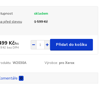
tupnost
skladem
a před slevou
1 599 Kč
499 Kč
/
ks
Přidat do košíku
39 Kč
bez DPH
roduktu:
W2030A
Výrobce:
pro Xerox
Komentáře
0