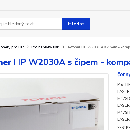
Hledat
onery pro HP
Pro barevný tisk
e-toner HP W2030A s čipem - kompa
ner HP W2030A s čipem - kompa
čern
Pro: 
LASER
M479D
LASER
M479F
LASER
celý p