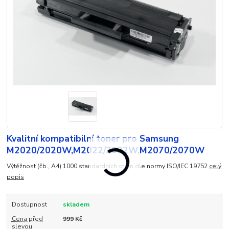
Kvalitní kompatibilní toner pro Samsung
M2020/2020W,M2022/2022W,M2070/2070W
Výtěžnost (čb., A4) 1000 standardních stran dle normy ISO/IEC 19752
celý
popis
Dostupnost
skladem
Cena před
999 Kč
slevou