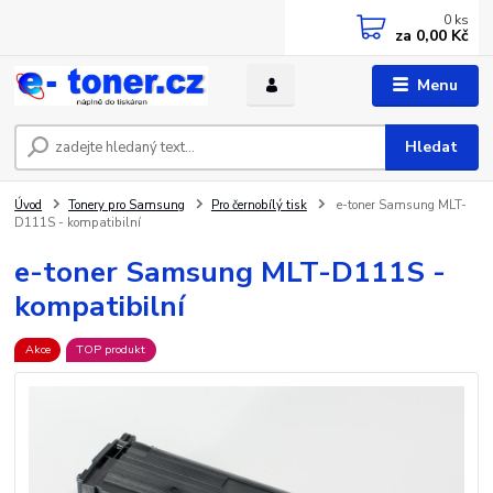
0
ks
za
0,00 Kč
Menu
Hledat
Úvod
Tonery pro Samsung
Pro černobílý tisk
e-toner Samsung MLT-
D111S - kompatibilní
e-toner Samsung MLT-D111S -
kompatibilní
Akce
TOP produkt