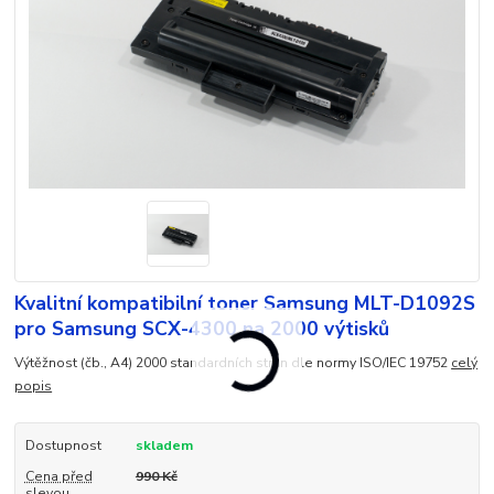
Kvalitní kompatibilní toner Samsung MLT-D1092S
pro Samsung SCX-4300 na 2000 výtisků
Výtěžnost (čb., A4) 2000 standardních stran dle normy ISO/IEC 19752
celý
popis
Dostupnost
skladem
Cena před
990 Kč
slevou