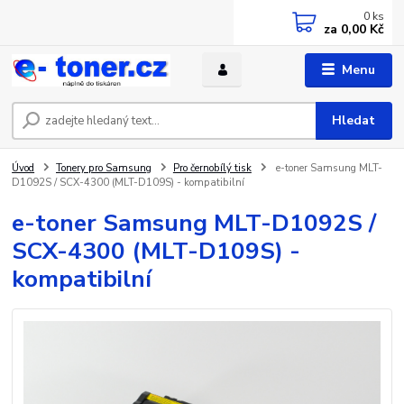
0
ks
za
0,00 Kč
Menu
Hledat
Úvod
Tonery pro Samsung
Pro černobílý tisk
e-toner Samsung MLT-
D1092S / SCX-4300 (MLT-D109S) - kompatibilní
e-toner Samsung MLT-D1092S /
SCX-4300 (MLT-D109S) -
kompatibilní