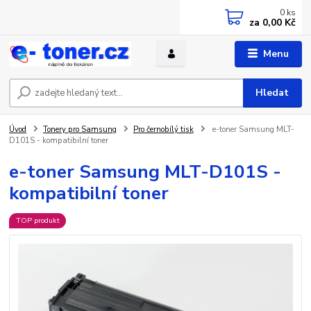
0
ks
za
0,00 Kč
Menu
Hledat
Úvod
Tonery pro Samsung
Pro černobílý tisk
e-toner Samsung MLT-
D101S - kompatibilní toner
e-toner Samsung MLT-D101S -
kompatibilní toner
TOP produkt