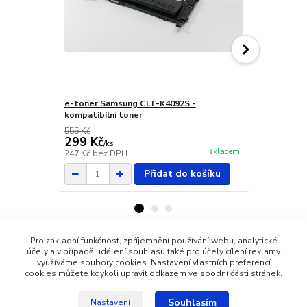
e-toner Samsung CLT-K4092S -
e-toner Sa
kompatibilní toner
kompatibiln
555 Kč
555 Kč
299 Kč
299 Kč
/
ks
/
ks
skladem
247 Kč
bez DPH
247 Kč
bez 
Přidat do košíku
Pro základní funkčnost, zpříjemnění používání webu, analytické
účely a v případě udělení souhlasu také pro účely cílení reklamy
Zboží zařazeno v kategoriích
využíváme soubory cookies. Nastavení vlastních preferencí
cookies můžete kdykoli upravit odkazem ve spodní části stránek.
Pro barevný tisk
Souhlasím
Nastavení