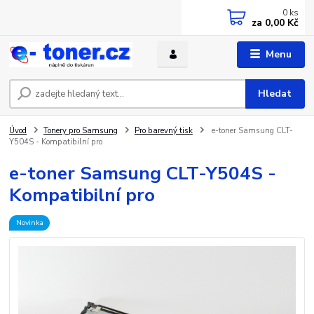
0
ks
za
0,00 Kč
Menu
Hledat
Úvod
Tonery pro Samsung
Pro barevný tisk
e-toner Samsung CLT-
Y504S - Kompatibilní pro
e-toner Samsung CLT-Y504S -
Kompatibilní pro
Novinka