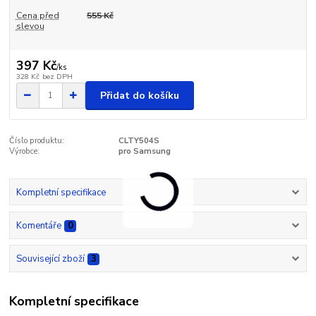
Cena před
555 Kč
slevou
397 Kč
/
ks
328 Kč
bez DPH
Přidat do košíku
Číslo produktu:
CLTY504S
Výrobce:
pro Samsung
Kompletní specifikace
Komentáře
0
Související zboží
3
Kompletní specifikace