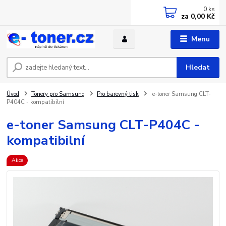
0
ks
za
0,00 Kč
Menu
Hledat
Úvod
Tonery pro Samsung
Pro barevný tisk
e-toner Samsung CLT-
P404C - kompatibilní
e-toner Samsung CLT-P404C -
kompatibilní
Akce