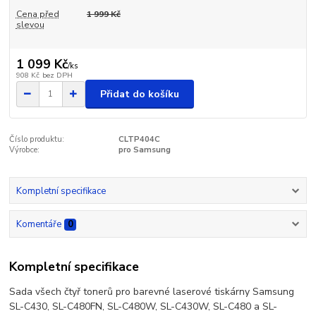
Cena před
1 999 Kč
slevou
1 099 Kč
/
ks
908 Kč
bez DPH
Přidat do košíku
Číslo produktu:
CLTP404C
Výrobce:
pro Samsung
Kompletní specifikace
Komentáře
0
Kompletní specifikace
Sada všech čtyř tonerů pro barevné laserové tiskárny Samsung
SL-C430, SL-C480FN, SL-C480W, SL-C430W, SL-C480 a SL-