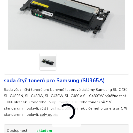
sada čtyř tonerů pro Samsung (SU365A)
Sada všech čtyř tonerů pro barevné laserové tiskárny Samsung SL-C430,
SL-C480FN, SL-C480W, SL-C430W, SL-C480 a SL-C480FW; výtěžnost až
1 000 stránek u modrého, purpurového a žlutého toneru při 5 %
standardním pokrytí, výtěžnost až 1 500 stránek u černého toneru při 5 %
standardním pokrytí.
celý popis
Dostupnost
skladem