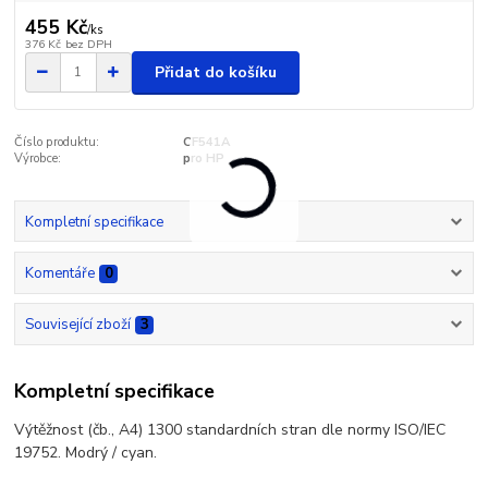
455 Kč
/
ks
376 Kč
bez DPH
Přidat do košíku
Číslo produktu:
CF541A
Výrobce:
pro HP
Kompletní specifikace
Komentáře
0
Související zboží
3
Kompletní specifikace
Výtěžnost (čb., A4) 1300 standardních stran dle normy ISO/IEC
19752. Modrý / cyan.