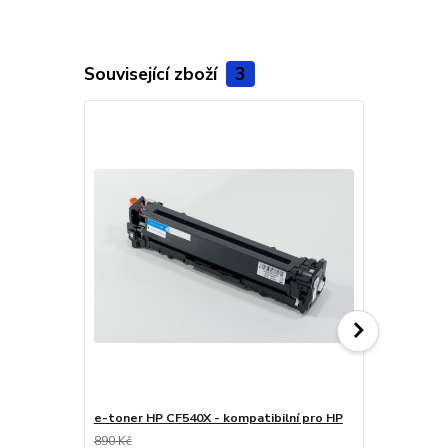
Související zboží
3
e-toner HP CF540X - kompatibilní pro HP
e-toner HP 
890 Kč
890 Kč