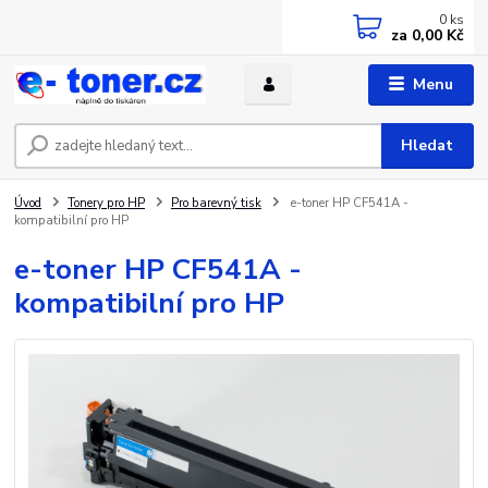
0
ks
za
0,00 Kč
Menu
Hledat
Úvod
Tonery pro HP
Pro barevný tisk
e-toner HP CF541A -
kompatibilní pro HP
e-toner HP CF541A -
kompatibilní pro HP