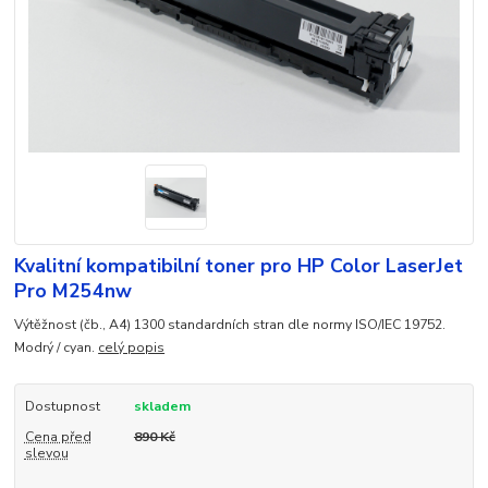
Kvalitní kompatibilní toner pro HP Color LaserJet
Pro M254nw
Výtěžnost (čb., A4) 1300 standardních stran dle normy ISO/IEC 19752.
Modrý / cyan.
celý popis
Dostupnost
skladem
Cena před
890 Kč
slevou