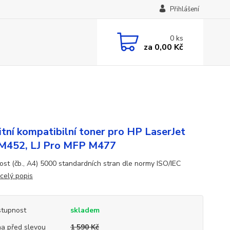
Přihlášení
0
ks
za
0,00 Kč
itní kompatibilní toner pro HP LaserJet
M452, LJ Pro MFP M477
ost (čb., A4) 5000 standardních stran dle normy ISO/IEC
celý popis
tupnost
skladem
a před slevou
1 590 Kč