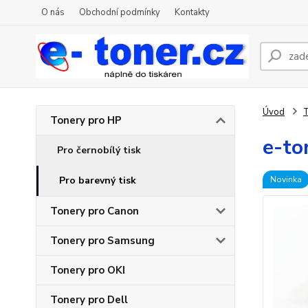
O nás
Obchodní podmínky
Kontakty
Úvod
T
Tonery pro HP
e-to
Pro černobílý tisk
Pro barevný tisk
Novinka
Tonery pro Canon
Tonery pro Samsung
Tonery pro OKI
Tonery pro Dell