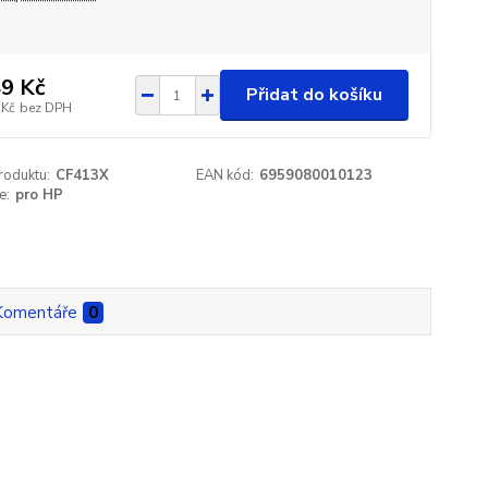
9 Kč
Přidat do košíku
 Kč
bez DPH
roduktu:
CF413X
EAN kód:
6959080010123
e:
pro HP
Komentáře
0