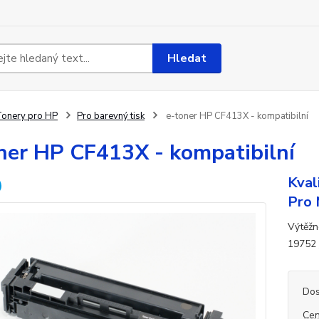
Hledat
onery pro HP
Pro barevný tisk
e-toner HP CF413X - kompatibilní
ner HP CF413X - kompatibilní
Kval
Pro 
Výtěžn
19752
Dos
Cen