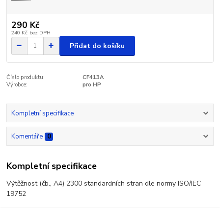
290 Kč
240 Kč
bez DPH
Přidat do košíku
Číslo produktu:
CF413A
Výrobce:
pro HP
Kompletní specifikace
Komentáře
0
Kompletní specifikace
Výtěžnost (čb., A4) 2300 standardních stran dle normy ISO/IEC
19752