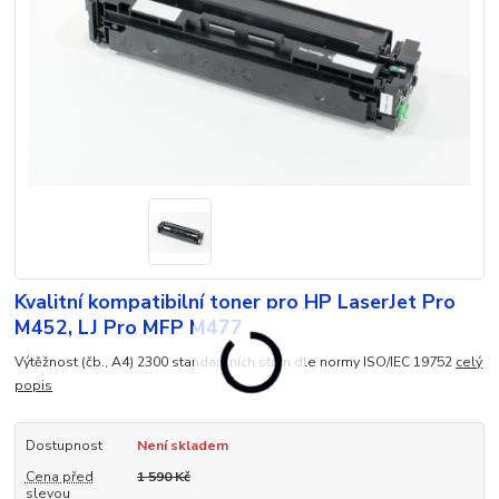
Kvalitní kompatibilní toner pro HP LaserJet Pro
M452, LJ Pro MFP M477
Výtěžnost (čb., A4) 2300 standardních stran dle normy ISO/IEC 19752
celý
popis
Dostupnost
Není skladem
Cena před
1 590 Kč
slevou