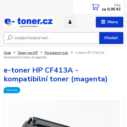
0
ks
za
0,00 Kč
Menu
Hledat
Úvod
Tonery pro HP
Pro barevný tisk
e-toner HP CF413A -
kompatibilní toner (magenta)
e-toner HP CF413A -
kompatibilní toner (magenta)
Novinka