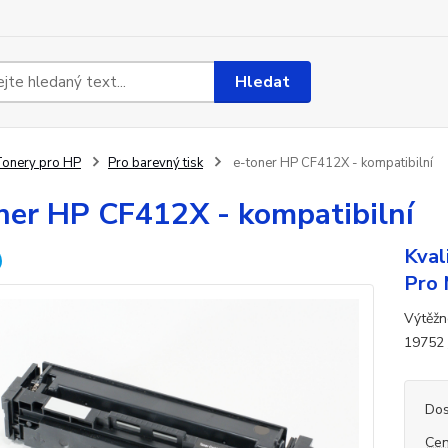
Hledat
onery pro HP
Pro barevný tisk
e-toner HP CF412X - kompatibilní
ner HP CF412X - kompatibilní
Kval
Pro 
Výtěžn
19752
Dos
Cen