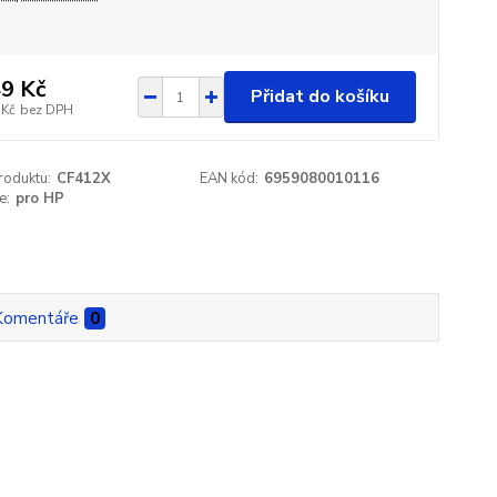
9 Kč
Přidat do košíku
 Kč
bez DPH
roduktu:
CF412X
EAN kód:
6959080010116
e:
pro HP
Komentáře
0