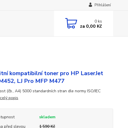
Přihlášení
0
ks
za
0,00 Kč
itní kompatibilní toner pro HP LaserJet
M452, LJ Pro MFP M477
ost (čb., A4) 5000 standardních stran dle normy ISO/IEC
celý popis
tupnost
skladem
a před slevou
1 590 Kč