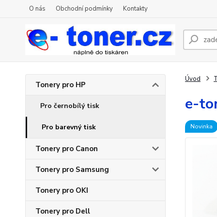
O nás
Obchodní podmínky
Kontakty
Úvod
T
Tonery pro HP
e-to
Pro černobílý tisk
Pro barevný tisk
Novinka
Tonery pro Canon
Tonery pro Samsung
Tonery pro OKI
Tonery pro Dell