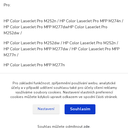
Pro:
HP Color LaserJet Pro M252n / HP Color LaserJet Pro MFP M274n /
HP Color LaserJet Pro MFP M277dwHP Color LaserJet Pro
M252dw /
HP Color LaserJet Pro M252dw / HP Color LaserJet Pro M252n /
HP Color LaserJet Pro MFP M277dw / HP Color LaserJet Pro MFP
M277n /
HP Color LaserJet Pro MFP M277n
Pro základní funkčnost, zpříjemnění používání webu, analytické
účely a v případě udělení souhlasu také pro účely cílení reklamy
Zboží zařazeno v kategoriích
využíváme soubory cookies. Nastavení vlastních preferencí
cookies můžete kdykoli upravit odkazem ve spodní části stránek.
Pro barevný tisk
Souhlasím
Nastavení
Souhlas můžete odmítnout
zde
.