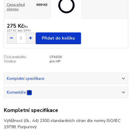
Cena před
999 Kč
slevou
275 Kč
/
ks
227 Kč
bez DPH
Přidat do košíku
Číslo produktu:
CF403X
Výrobce:
pro HP
Kompletní specifikace
Komentáře
0
Kompletní specifikace
Výtěžnost (čb., A4) 2300 standardních stran dle normy ISO/IEC
19798. Purpurový