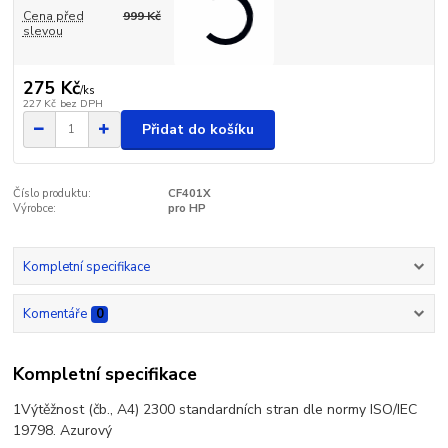
Cena před
999 Kč
slevou
275 Kč
/
ks
227 Kč
bez DPH
Přidat do košíku
Číslo produktu:
CF401X
Výrobce:
pro HP
Kompletní specifikace
Komentáře
0
Kompletní specifikace
1Výtěžnost (čb., A4) 2300 standardních stran dle normy ISO/IEC
19798. Azurový