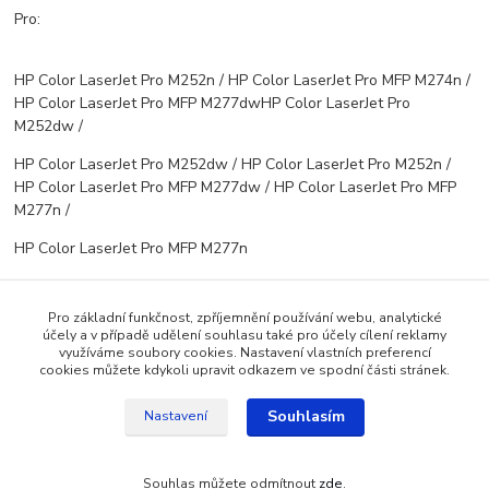
Pro:
HP Color LaserJet Pro M252n / HP Color LaserJet Pro MFP M274n /
HP Color LaserJet Pro MFP M277dwHP Color LaserJet Pro
M252dw /
HP Color LaserJet Pro M252dw / HP Color LaserJet Pro M252n /
HP Color LaserJet Pro MFP M277dw / HP Color LaserJet Pro MFP
M277n /
HP Color LaserJet Pro MFP M277n
Pro základní funkčnost, zpříjemnění používání webu, analytické
účely a v případě udělení souhlasu také pro účely cílení reklamy
Zboží zařazeno v kategoriích
využíváme soubory cookies. Nastavení vlastních preferencí
cookies můžete kdykoli upravit odkazem ve spodní části stránek.
Pro barevný tisk
Souhlasím
Nastavení
Souhlas můžete odmítnout
zde
.