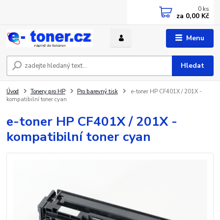
0
ks
za
0,00 Kč
Menu
Hledat
Úvod
Tonery pro HP
Pro barevný tisk
e-toner HP CF401X / 201X -
kompatibilní toner cyan
e-toner HP CF401X / 201X -
kompatibilní toner cyan