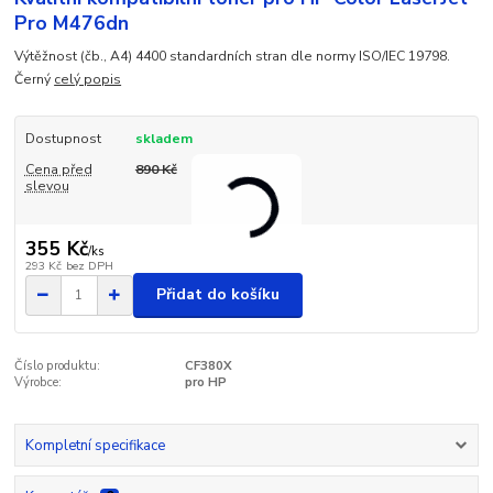
Pro M476dn
Výtěžnost (čb., A4) 4400 standardních stran dle normy ISO/IEC 19798.
Černý
celý popis
Dostupnost
skladem
Cena před
890 Kč
slevou
355 Kč
/
ks
293 Kč
bez DPH
Přidat do košíku
Číslo produktu:
CF380X
Výrobce:
pro HP
Kompletní specifikace