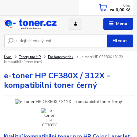
0
ks
za
0,00 Kč
Menu
Hledat
Úvod
Tonery pro HP
Pro barevný tisk
e-toner HP CF380X / 312X -
kompatibilní toner černý
e-toner HP CF380X / 312X -
kompatibilní toner černý
Kvalitní kompatibilní toner pro HP Color LaserJet