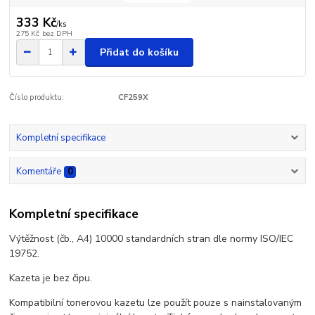
333 Kč
/
ks
275 Kč
bez DPH
Přidat do košíku
Číslo produktu:
CF259X
Kompletní specifikace
Komentáře
0
Kompletní specifikace
Výtěžnost (čb., A4) 10000 standardních stran dle normy ISO/IEC
19752.
Kazeta je bez čipu.
Kompatibilní tonerovou kazetu lze použít pouze s nainstalovaným