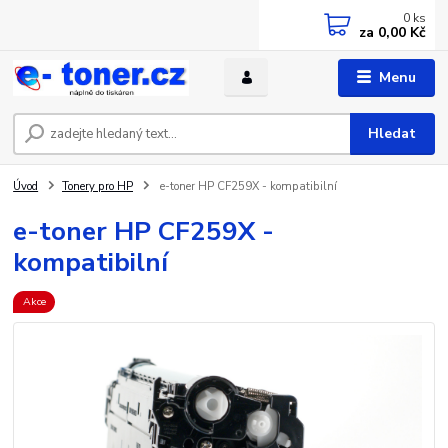
0
ks
za
0,00 Kč
Menu
Hledat
Úvod
Tonery pro HP
e-toner HP CF259X - kompatibilní
e-toner HP CF259X -
kompatibilní
Akce