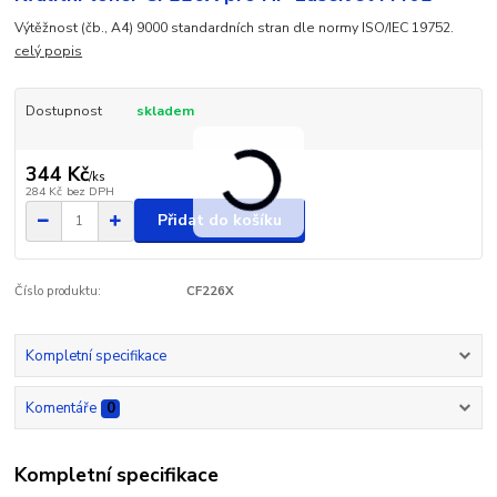
Výtěžnost (čb., A4) 9000 standardních stran dle normy ISO/IEC 19752.
celý popis
Dostupnost
skladem
344 Kč
/
ks
284 Kč
bez DPH
Přidat do košíku
Číslo produktu:
CF226X
Kompletní specifikace
Komentáře
0
Kompletní specifikace