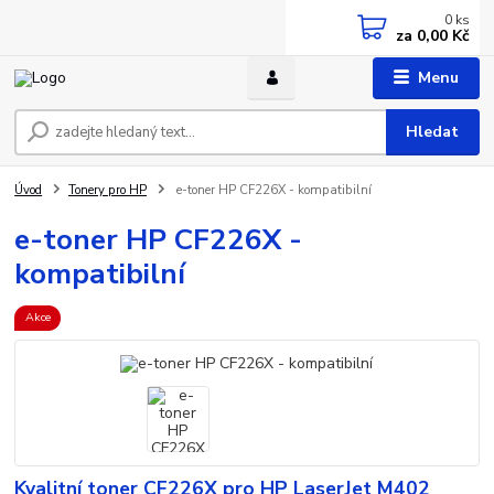
0
ks
za
0,00 Kč
Menu
Hledat
Úvod
Tonery pro HP
e-toner HP CF226X - kompatibilní
e-toner HP CF226X -
kompatibilní
Akce
Kvalitní toner CF226X pro HP LaserJet M402