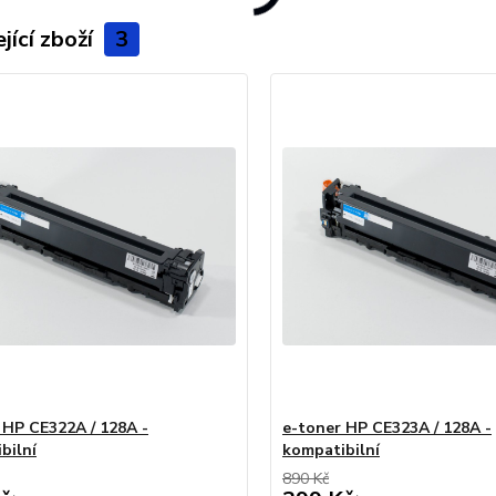
jící zboží
3
 HP CE322A / 128A -
e-toner HP CE323A / 128A -
bilní
kompatibilní
890 Kč