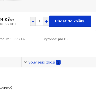
9 Kč
/
ks
Přidat do košíku
 Kč
bez DPH
roduktu:
CE321A
Výrobce:
pro HP
Související zboží
3
Azurový.