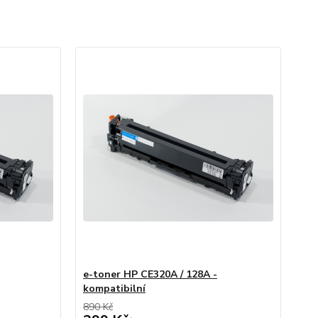
e-toner HP CE320A / 128A -
kompatibilní
890 Kč