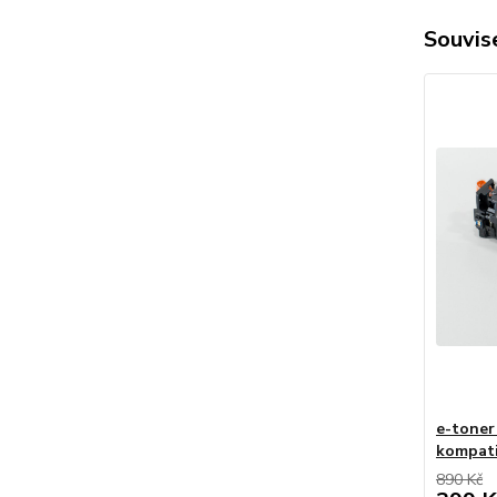
Souvise
e-toner
kompati
890 Kč