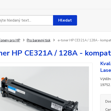
Hledat
onery pro HP
Pro barevný tisk
e-toner HP CE321A / 128A - kompati
ner HP CE321A / 128A - kompati
Kval
Lase
Výtěžn
19752.
Dos
Cen