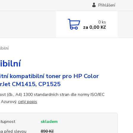
Přihlášení
0
ks
za
0,00 Kč
bilní
bilní
itní kompatibilní toner pro HP Color
rJet CM1415, CP1525
ost (čb., A4) 1300 standardních stran dle normy ISO/IEC
 Azurový.
celý popis
tupnost
skladem
a před slevou
890 Kč