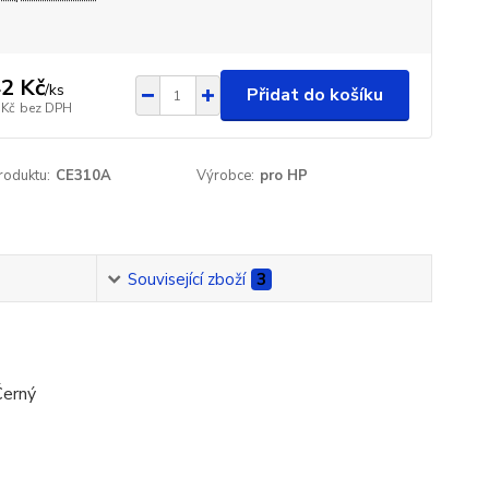
2 Kč
/
ks
Přidat do košíku
 Kč
bez DPH
roduktu:
CE310A
Výrobce:
pro HP
Související zboží
3
Černý