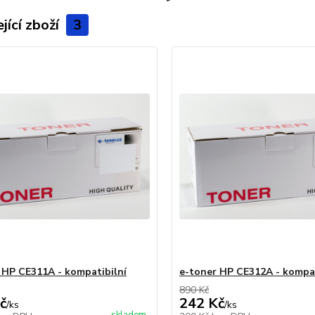
jící zboží
3
 HP CE311A - kompatibilní
e-toner HP CE312A - kompat
890 Kč
č
242 Kč
/
ks
/
ks