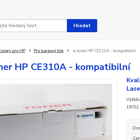
Hledat
onery pro HP
Pro barevný tisk
e-toner HP CE310A - kompatibilní
ner HP CE310A - kompatibilní
Kval
Lase
Výtěžn
19752.
Dos
Cen