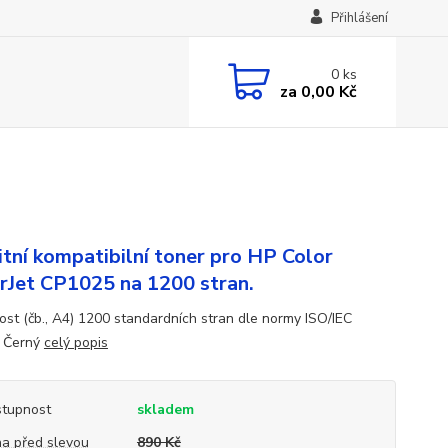
Přihlášení
0
ks
za
0,00 Kč
itní kompatibilní toner pro HP Color
rJet CP1025 na 1200 stran.
ost (čb., A4) 1200 standardních stran dle normy ISO/IEC
 Černý
celý popis
tupnost
skladem
a před slevou
890 Kč