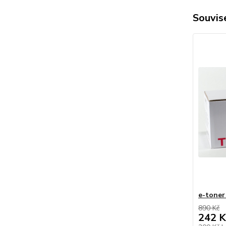
Souvise
e-toner
890 Kč
242 K