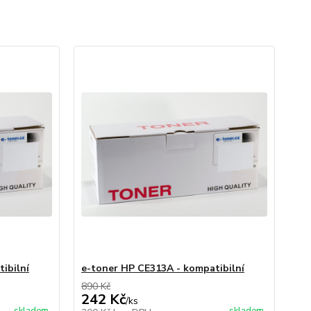
ibilní
e-toner HP CE313A - kompatibilní
890 Kč
242 Kč
/
ks