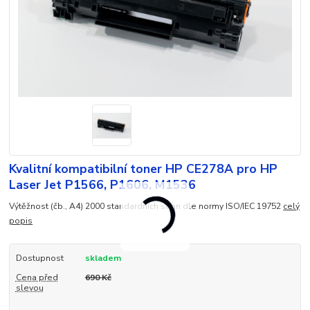
Kvalitní kompatibilní toner HP CE278A pro HP
Laser Jet P1566, P1606, M1536
Výtěžnost (čb., A4) 2000 standardních stran dle normy ISO/IEC 19752
celý
popis
Dostupnost
skladem
Cena před
690 Kč
slevou