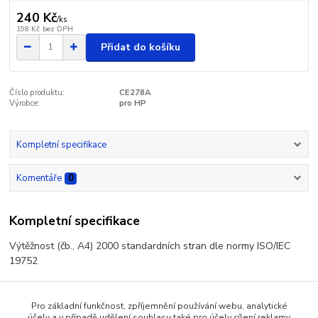
240 Kč
/
ks
198 Kč
bez DPH
Přidat do košíku
Číslo produktu:
CE278A
Výrobce:
pro HP
Kompletní specifikace
Komentáře
0
Kompletní specifikace
Výtěžnost (čb., A4) 2000 standardních stran dle normy ISO/IEC
19752
Pro základní funkčnost, zpříjemnění používání webu, analytické
účely a v případě udělení souhlasu také pro účely cílení reklamy