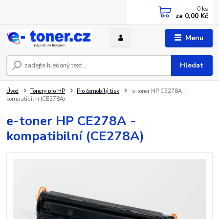
0
ks
za
0,00 Kč
Menu
Hledat
Úvod
Tonery pro HP
Pro černobílý tisk
e-toner HP CE278A -
kompatibilní (CE278A)
e-toner HP CE278A -
kompatibilní (CE278A)