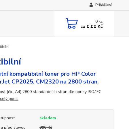
Přihlášení
0
ks
za
0,00 Kč
bilní
bilní
itní kompatibilní toner pro HP Color
rJet CP2025, CM2320 na 2800 stran.
ost (čb., A4) 2800 standardních stran dle normy ISO/IEC
celý popis
tupnost
skladem
a před slevou
990 Kč