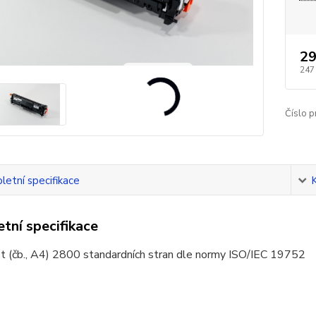
29
247
Číslo p
etní specifikace
tní specifikace
t (čb., A4) 2800 standardních stran dle normy ISO/IEC 19752