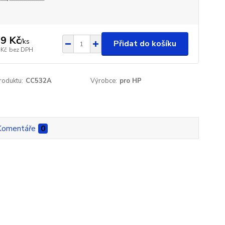
9 Kč
/
ks
Přidat do košíku
 Kč
bez DPH
roduktu:
CC532A
Výrobce:
pro HP
Komentáře
0