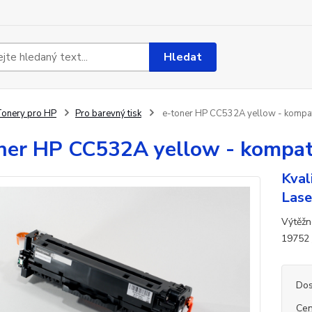
Hledat
onery pro HP
Pro barevný tisk
e-toner HP CC532A yellow - kompati
ner HP CC532A yellow - kompati
Kval
Lase
Výtěžn
19752
Dos
Cen