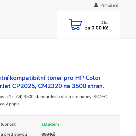
Přihlášení
0
ks
za
0,00 Kč
itní kompatibilní toner pro HP Color
rJet CP2025, CM2320 na 3500 stran.
ost (čb., A4) 3500 standardních stran dle normy ISO/IEC
celý popis
tupnost
skladem
a před slevou
990 Kč