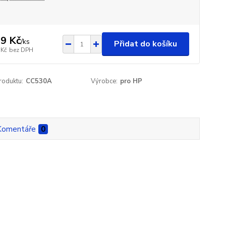
9 Kč
/
ks
Přidat do košíku
 Kč
bez DPH
roduktu:
CC530A
Výrobce:
pro HP
Komentáře
0