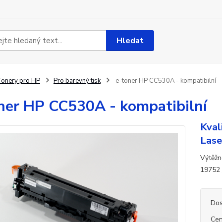
Hledat
onery pro HP
Pro barevný tisk
e-toner HP CC530A - kompatibilní
ner HP CC530A - kompatibilní
Kval
Lase
Výtěžn
19752
Dos
Cen