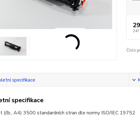
29
247
Číslo p
etní specifikace
tní specifikace
t (čb., A4) 3500 standardních stran dle normy ISO/IEC 19752